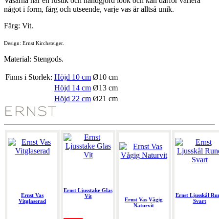
Vasarna har en rustik och handgjord look och kan därför variera
något i form, färg och utseende, varje vas är alltså unik.
Färg: Vit.
Design: Ernst Kirchsteiger.
Material: Stengods.
Finns i Storlek:
Höjd 10 cm
Ø10 cm
Höjd 14 cm
Ø13 cm
Höjd 22 cm
Ø21 cm
Ernst Ljusstake Glas
Ernst Vas
Ernst Ljusskål Ru
Vit
Ernst Vas Vågig
Vitglaserad
Svart
Naturvit