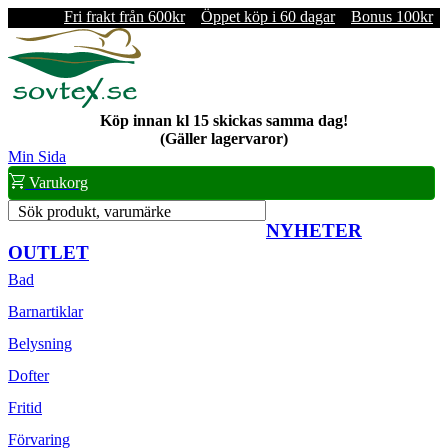
Fri frakt från 600kr
Öppet köp i 60 dagar
Bonus 100kr
Köp innan kl 15 skickas samma dag!
(Gäller lagervaror)
Min Sida
Varukorg
Sök produkt, varumärke
NYHETER
OUTLET
Bad
Barnartiklar
Belysning
Dofter
Fritid
Förvaring