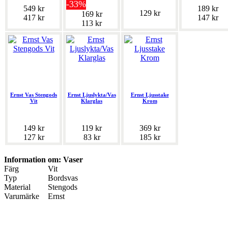
-33%
549 kr
189 kr
129 kr
169 kr
417 kr
147 kr
113 kr
Ernst Vas Stengods
Ernst Ljuslykta/Vas
Ernst Ljusstake
Vit
Klarglas
Krom
149 kr
119 kr
369 kr
127 kr
83 kr
185 kr
Information om: Vaser
Färg
Vit
Typ
Bordsvas
Material
Stengods
Varumärke
Ernst