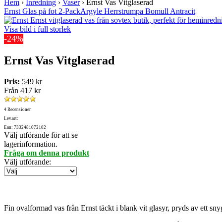
Hem
›
Inredning
›
Vaser
›
Ernst Vas Vitglaserad
Ernst Glas på fot 2-Pack
Argyle Herrstrumpa Bomull Antracit
Visa bild i full storlek
-24%
Ernst Vas Vitglaserad
Pris:
549 kr
Från
417 kr
4 Recensioner
Lev.art:
Ean: 7332481072102
Välj utförande för att se
lagerinformation.
Fråga om denna produkt
Välj utförande
:
Fin ovalformad vas från Ernst täckt i blank vit glasyr, pryds av ett s