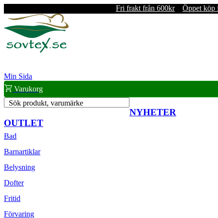
Fri frakt från 600kr
Öppet köp 
Min Sida
Varukorg
Sök produkt, varumärke
NYHETER
OUTLET
Bad
Barnartiklar
Belysning
Dofter
Fritid
Förvaring