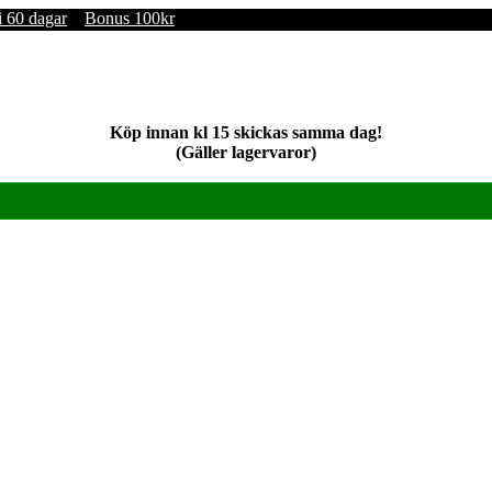
i 60 dagar
Bonus 100kr
Köp innan kl 15 skickas samma dag!
(Gäller lagervaror)