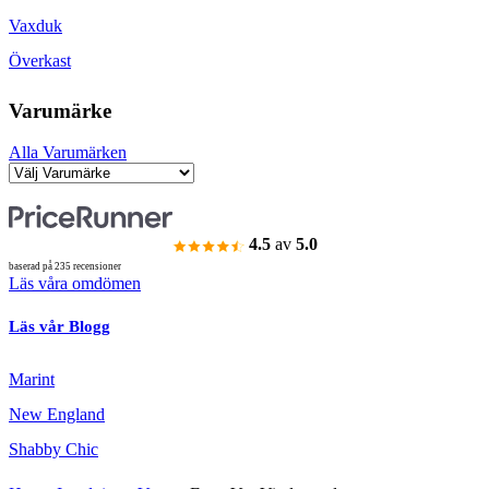
Vaxduk
Överkast
Varumärke
Alla Varumärken
4.5
av
5.0
baserad på 235 recensioner
Läs våra omdömen
Läs vår Blogg
Marint
New England
Shabby Chic