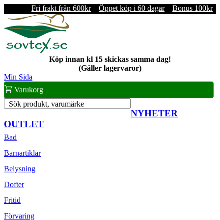
Fri frakt från 600kr
Öppet köp i 60 dagar
Bonus 100kr
Köp innan kl 15 skickas samma dag!
(Gäller lagervaror)
Min Sida
Varukorg
Sök produkt, varumärke
NYHETER
OUTLET
Bad
Barnartiklar
Belysning
Dofter
Fritid
Förvaring