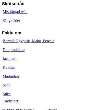
Skötselråd
Missfärgad tvätt
Sängkläder
Fakta om
Bomull: Egyptisk, Mako, Percale
Dunprodukter
Jacquard
Kvalster
Martindale
Satin
Silke
Trådtäthet