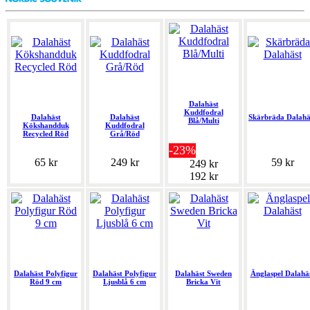
Dalahäst
Kuddfodral
Dalahäst
Dalahäst
Skärbräda Dalahä
Blå/Multi
Kökshandduk
Kuddfodral
Recycled Röd
Grå/Röd
-23%
65 kr
249 kr
59 kr
249 kr
192 kr
Dalahäst Polyfigur
Dalahäst Polyfigur
Dalahäst Sweden
Änglaspel Dalahä
Röd 9 cm
Ljusblå 6 cm
Bricka Vit