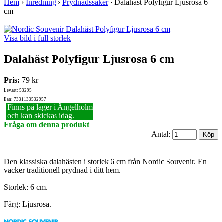
Hem
›
Inredning
›
Prydnadssaker
›
Dalahäst Polyfigur Ljusrosa 6
cm
Visa bild i full storlek
Dalahäst Polyfigur Ljusrosa 6 cm
Pris:
79 kr
Lev.art: 53295
Ean: 7331133532957
Finns på lager i Ängelholm
och kan skickas idag.
Fråga om denna produkt
Antal:
Den klassiska dalahästen i storlek 6 cm från Nordic Souvenir. En
vacker traditionell prydnad i ditt hem.
Storlek: 6 cm.
Färg: Ljusrosa.