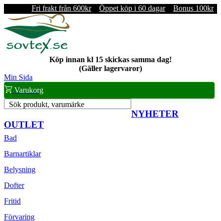
Fri frakt från 600kr
Öppet köp i 60 dagar
Bonus 100kr
Köp innan kl 15 skickas samma dag!
(Gäller lagervaror)
Min Sida
Varukorg
Sök produkt, varumärke
NYHETER
OUTLET
Bad
Barnartiklar
Belysning
Dofter
Fritid
Förvaring