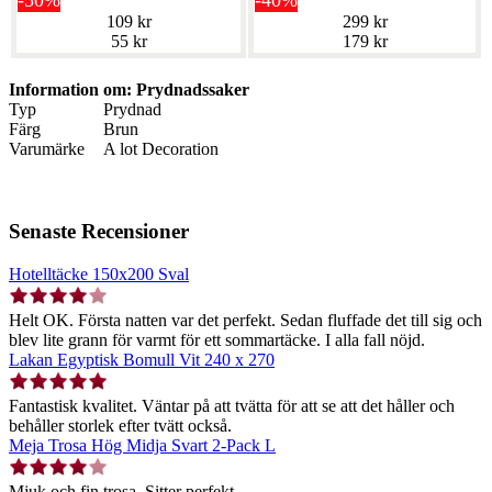
-50%
-40%
109 kr
299 kr
55 kr
179 kr
Information om: Prydnadssaker
Typ
Prydnad
Färg
Brun
Varumärke
A lot Decoration
Senaste Recensioner
Hotelltäcke 150x200 Sval
Helt OK. Första natten var det perfekt. Sedan fluffade det till sig och
blev lite grann för varmt för ett sommartäcke. I alla fall nöjd.
Lakan Egyptisk Bomull Vit 240 x 270
Fantastisk kvalitet. Väntar på att tvätta för att se att det håller och
behåller storlek efter tvätt också.
Meja Trosa Hög Midja Svart 2-Pack L
Mjuk och fin trosa. Sitter perfekt.