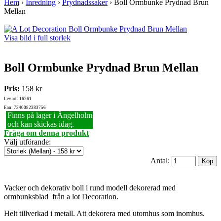
Hem
›
Inredning
›
Prydnadssaker
›
Boll Ormbunke Prydnad Brun
Mellan
Visa bild i full storlek
Boll Ormbunke Prydnad Brun Mellan
Pris:
158 kr
Lev.art: 16261
Ean: 7340082383756
Finns på lager i Ängelholm
och kan skickas idag.
Fråga om denna produkt
Välj utförande
:
Antal:
Vacker och dekorativ boll i rund modell dekorerad med
ormbunksblad från a lot Decoration.
Helt tillverkad i metall. Att dekorera med utomhus som inomhus.