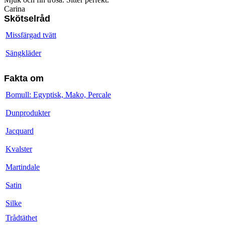
Carina
Skötselråd
Missfärgad tvätt
Sängkläder
Fakta om
Bomull: Egyptisk, Mako, Percale
Dunprodukter
Jacquard
Kvalster
Martindale
Satin
Silke
Trådtäthet