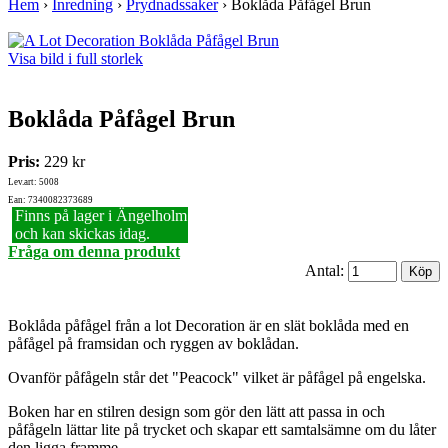
Hem
›
Inredning
›
Prydnadssaker
›
Boklåda Påfågel Brun
Visa bild i full storlek
Boklåda Påfågel Brun
Pris:
229 kr
Lev.art: 5008
Ean: 7340082373689
Finns på lager i Ängelholm
och kan skickas idag.
Fråga om denna produkt
Antal:
Boklåda påfågel från a lot Decoration är en slät boklåda med en
påfågel på framsidan och ryggen av boklådan.
Ovanför påfågeln står det "Peacock" vilket är påfågel på engelska.
Boken har en stilren design som gör den lätt att passa in och
påfågeln lättar lite på trycket och skapar ett samtalsämne om du låter
den ligga framme.