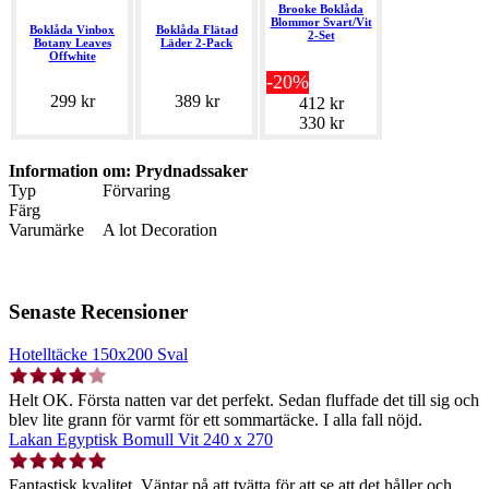
Brooke Boklåda
Blommor Svart/Vit
Boklåda Vinbox
Boklåda Flätad
2-Set
Botany Leaves
Läder 2-Pack
Offwhite
-20%
299 kr
389 kr
412 kr
330 kr
Information om: Prydnadssaker
Typ
Förvaring
Färg
Varumärke
A lot Decoration
Senaste Recensioner
Hotelltäcke 150x200 Sval
Helt OK. Första natten var det perfekt. Sedan fluffade det till sig och
blev lite grann för varmt för ett sommartäcke. I alla fall nöjd.
Lakan Egyptisk Bomull Vit 240 x 270
Fantastisk kvalitet. Väntar på att tvätta för att se att det håller och