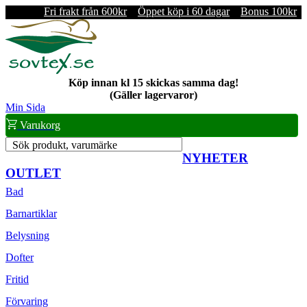
Fri frakt från 600kr
Öppet köp i 60 dagar
Bonus 100kr
Köp innan kl 15 skickas samma dag!
(Gäller lagervaror)
Min Sida
Varukorg
Sök produkt, varumärke
NYHETER
OUTLET
Bad
Barnartiklar
Belysning
Dofter
Fritid
Förvaring