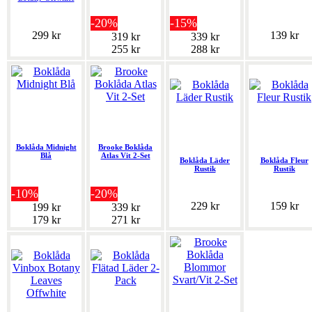
-20%
-15%
299 kr
139 kr
319 kr
339 kr
255 kr
288 kr
Boklåda Midnight
Brooke Boklåda
Blå
Atlas Vit 2-Set
Boklåda Läder
Boklåda Fleur
Rustik
Rustik
-10%
-20%
229 kr
159 kr
199 kr
339 kr
179 kr
271 kr