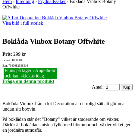
Hem
›
Inredning
›
Prydnadssaker
›
Boklåda Vinbox Botany
Offwhite
Visa bild i full storlek
Boklåda Vinbox Botany Offwhite
Pris:
299 kr
Lev.art: 1000084
Ean: 7340082356316
Finns på lager i Ängelholm
och kan skickas idag.
Fråga om denna produkt
Antal:
Boklåda Vinbox från a lot Decoration är ett roligt sätt att gömma
undan sitt boxvin.
På boklådan står det "Botany" vilket är studerande om växter.
Därför är boklådans utsida fylld med blommor och växter vilket ger
en jordnära atmosfär.