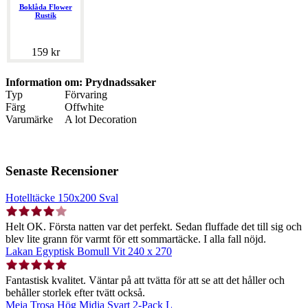
Boklåda Flower
Rustik
159 kr
Information om: Prydnadssaker
Typ
Förvaring
Färg
Offwhite
Varumärke
A lot Decoration
Senaste Recensioner
Hotelltäcke 150x200 Sval
Helt OK. Första natten var det perfekt. Sedan fluffade det till sig och
blev lite grann för varmt för ett sommartäcke. I alla fall nöjd.
Lakan Egyptisk Bomull Vit 240 x 270
Fantastisk kvalitet. Väntar på att tvätta för att se att det håller och
behåller storlek efter tvätt också.
Meja Trosa Hög Midja Svart 2-Pack L