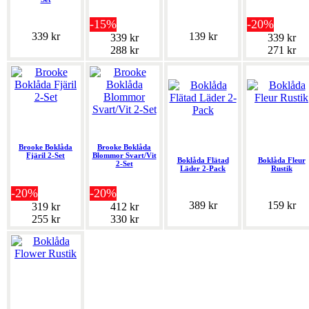
-15%
-20%
339 kr
139 kr
339 kr
339 kr
288 kr
271 kr
Brooke Boklåda
Brooke Boklåda
Fjäril 2-Set
Blommor Svart/Vit
Boklåda Flätad
Boklåda Fleur
2-Set
Läder 2-Pack
Rustik
-20%
-20%
389 kr
159 kr
319 kr
412 kr
255 kr
330 kr