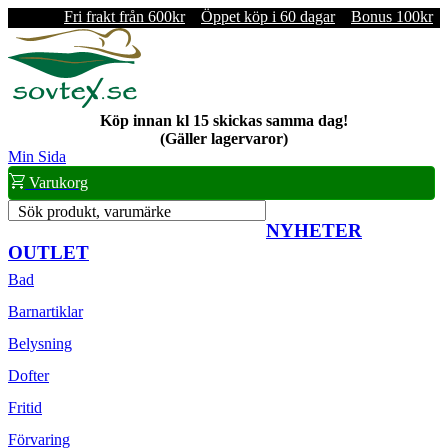
Fri frakt från 600kr
Öppet köp i 60 dagar
Bonus 100kr
Köp innan kl 15 skickas samma dag!
(Gäller lagervaror)
Min Sida
Varukorg
Sök produkt, varumärke
NYHETER
OUTLET
Bad
Barnartiklar
Belysning
Dofter
Fritid
Förvaring