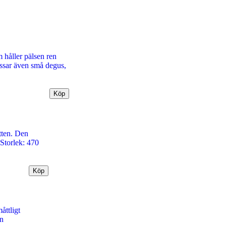
 håller pälsen ren
assar även små degus,
tten. Den
 Storlek: 470
ttligt
en