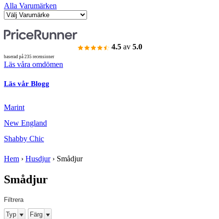
Alla Varumärken
4.5
av
5.0
baserad på 235 recensioner
Läs våra omdömen
Läs vår Blogg
Marint
New England
Shabby Chic
Hem
›
Husdjur
›
Smådjur
Smådjur
Filtrera
Typ
Färg