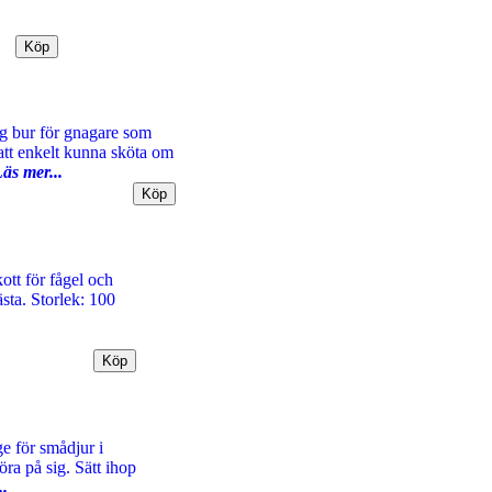
ig bur för gnagare som
tt enkelt kunna sköta om
äs mer...
ott för fågel och
sta. Storlek: 100
e för smådjur i
ra på sig. Sätt ihop
..