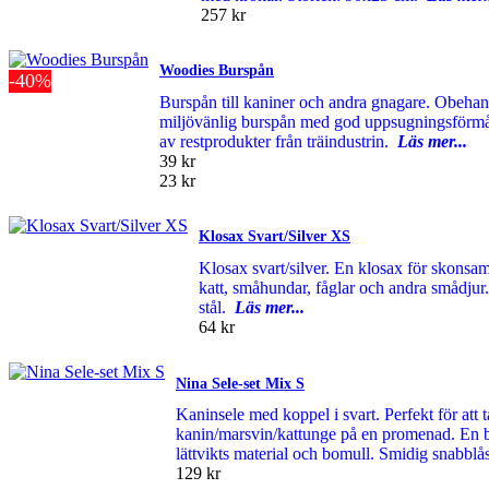
257 kr
Woodies Burspån
-40%
Burspån till kaniner och andra gnagare. Obehan
miljövänlig burspån med god uppsugningsförmåg
av restprodukter från träindustrin.
Läs mer...
39 kr
23 kr
Klosax Svart/Silver XS
Klosax svart/silver. En klosax för skonsam
katt, småhundar, fåglar och andra smådjur. 
stål.
Läs mer...
64 kr
Nina Sele-set Mix S
Kaninsele med koppel i svart. Perfekt för att t
kanin/marsvin/kattunge på en promenad. En 
lättvikts material och bomull. Smidig snabbl
129 kr