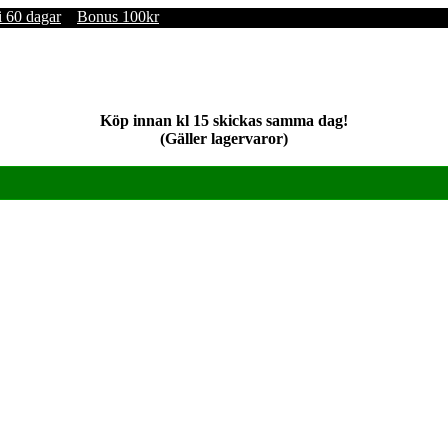
i 60 dagar
Bonus 100kr
Köp innan kl 15 skickas samma dag!
(Gäller lagervaror)