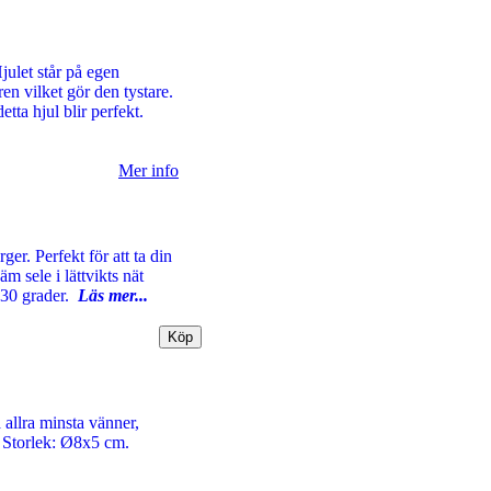
julet står på egen
ren vilket gör den tystare.
tta hjul blir perfekt.
Mer info
ger. Perfekt för att ta din
 sele i lättvikts nät
i 30 grader.
Läs mer...
 allra minsta vänner,
a. Storlek: Ø8x5 cm.