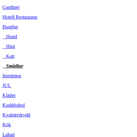
Gardiner
Hotell Restaurang
Husdjur
Hund
Häst
Katt
Smådjur
Inredning
JUL
Kläder
Kuddfodral
Kvalsterskydd
Kök
Lakan