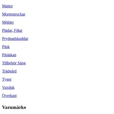
Mattor
Morgonrockar
Möbler
Plädar, Filtar
Prydnadskuddar
Påsk
Påslakan
Tillbehör Säng
Trädgård
Tyger
Vaxduk
Överkast
Varumärke