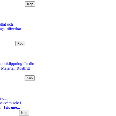
dlat och
a. tillverkat
 kloklippning för din
Material: Rostfritt
a din
bekväm sele i
ås.
Läs mer...