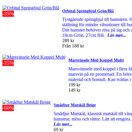
Orbital Springhjul Grön/Blå
-35%
Tystgående springhjul till hamstern. H
ställning för mindre vibrationer till bu
Din hamster behöver röra på sig och de
18cm Grön, 27cm Blå.
Läs mer...
289 kr
Från
188 kr
Marsvinsele Med Koppel Multi
-25%
Marsvinssele med koppel i flera fär
marsvin på en promenad. En bekväm
material och bomull. Kan tvättas 
199 kr
149 kr
Smådjur Matskål Beige
-60%
Smådjur Matskål, klassisk matskål till våra
hamstrar, möss och råttor. Lätt att rengör
Läs mer...
69 kr