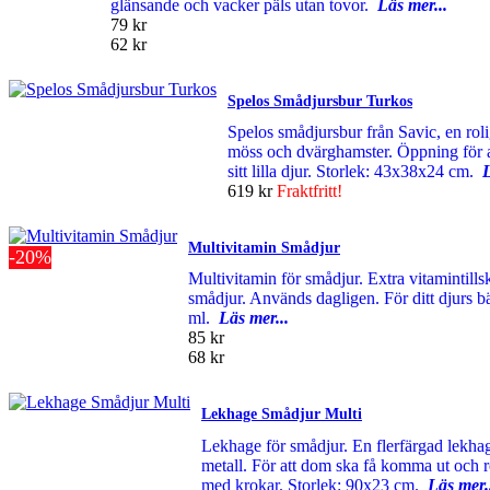
glänsande och vacker päls utan tovor.
Läs mer...
79 kr
62 kr
Spelos Smådjursbur Turkos
Spelos smådjursbur från Savic, en rol
möss och dvärghamster. Öppning för a
sitt lilla djur. Storlek: 43x38x24 cm.
L
619 kr
Fraktfritt!
Multivitamin Smådjur
-20%
Multivitamin för smådjur. Extra vitamintillsk
smådjur. Används dagligen. För ditt djurs bä
ml.
Läs mer...
85 kr
68 kr
Lekhage Smådjur Multi
Lekhage för smådjur. En flerfärgad lekhag
metall. För att dom ska få komma ut och rö
med krokar. Storlek: 90x23 cm.
Läs mer.