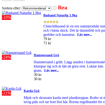
Rea
Sortera efter:
Badsand Naturlig 1.9kg
-10%
Chinchillasand är en ren naturprodukt som
och i bästa skick. Det är dammfritt och p
gerbiler och hamstrar.
Läs mer...
79 kr
71 kr
Hamstersand Grå
-24%
Hamstersand i grått. Lägg sanden i hamstertoale
klumpar sig och är lätt att göra rent. Luktar inte.
gram.
Läs mer...
39 kr
30 kr
Karda Grå
-21%
Mjuk och skonsam karda med plastknoppar. Reder ut må
tovig päls och tar bort löst hår. Borsta regelbundet för 