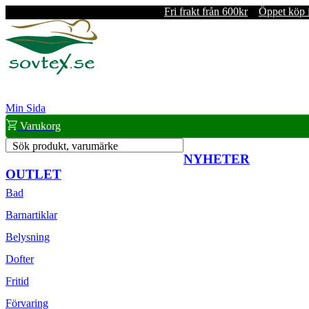
Fri frakt från 600kr
Öppet köp 
Min Sida
Varukorg
Sök produkt, varumärke
NYHETER
OUTLET
Bad
Barnartiklar
Belysning
Dofter
Fritid
Förvaring