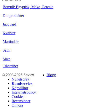
Bomull: Egyptisk, Mako, Percale
Dunprodukter
Jacquard
Kvalster
Martindale
Satin
Silke
Trådtäthet
© 2008-2026 Sovtex
Blogg
Nyhetsbrev
Kundservice
Köpvillkor
Integritetspolicy
Cookies
Recensioner
Om oss