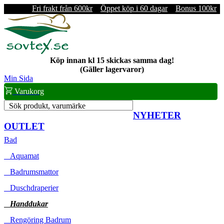
Fri frakt från 600kr
Öppet köp i 60 dagar
Bonus 100kr
Köp innan kl 15 skickas samma dag!
(Gäller lagervaror)
Min Sida
Varukorg
Sök produkt, varumärke
NYHETER
OUTLET
Bad
Aquamat
Badrumsmattor
Duschdraperier
Handdukar
Rengöring Badrum