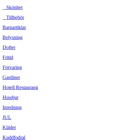
Skönhet
Tillbehör
Barnartiklar
Belysning
Dofter
Fritid
Förvaring
Gardiner
Hotell Restaurang
Husdjur
Inredning
JUL
Kläder
Kuddfodral