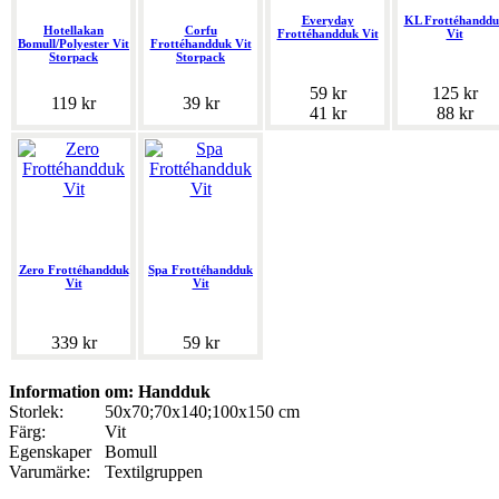
Everyday
KL Frottéhanddu
Hotellakan
Corfu
Frottéhandduk Vit
Vit
Bomull/Polyester Vit
Frottéhandduk Vit
Storpack
Storpack
59 kr
125 kr
119 kr
39 kr
41 kr
88 kr
Zero Frottéhandduk
Spa Frottéhandduk
Vit
Vit
339 kr
59 kr
Information om: Handduk
Storlek:
50x70;70x140;100x150 cm
Färg:
Vit
Egenskaper
Bomull
Varumärke:
Textilgruppen