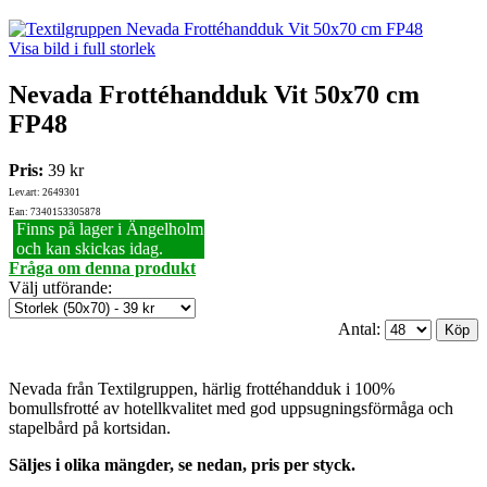
Visa bild i full storlek
Nevada Frottéhandduk Vit 50x70 cm
FP48
Pris:
39 kr
Lev.art: 2649301
Ean: 7340153305878
Finns på lager i Ängelholm
och kan skickas idag.
Fråga om denna produkt
Välj utförande
:
Antal:
Nevada från Textilgruppen, härlig frottéhandduk i 100%
bomullsfrotté av hotellkvalitet med god uppsugningsförmåga och
stapelbård på kortsidan.
Säljes i olika mängder, se nedan, pris per styck.