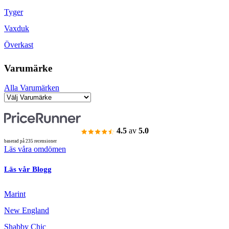
Tyger
Vaxduk
Överkast
Varumärke
Alla Varumärken
4.5
av
5.0
baserad på 235 recensioner
Läs våra omdömen
Läs vår Blogg
Marint
New England
Shabby Chic