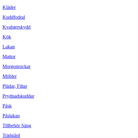
Kläder
Kuddfodral
Kvalsterskydd
Kök
Lakan
Mattor
Morgonrockar
Möbler
Plädar, Filtar
Prydnadskuddar
Påsk
Påslakan
Tillbehör Säng
Trädgård