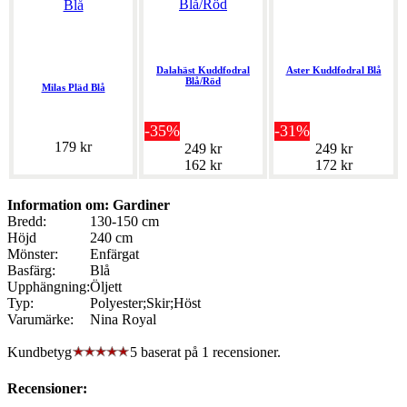
Dalahäst Kuddfodral
Aster Kuddfodral Blå
Blå/Röd
Milas Pläd Blå
-35%
-31%
179 kr
249 kr
249 kr
162 kr
172 kr
Information om: Gardiner
Bredd:
130-150 cm
Höjd
240 cm
Mönster:
Enfärgat
Basfärg:
Blå
Upphängning:
Öljett
Typ:
Polyester;Skir;Höst
Varumärke:
Nina Royal
Kundbetyg
5 baserat på
1
recensioner.
Recensioner: