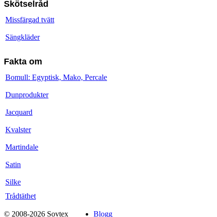
Skötselråd
Missfärgad tvätt
Sängkläder
Fakta om
Bomull: Egyptisk, Mako, Percale
Dunprodukter
Jacquard
Kvalster
Martindale
Satin
Silke
Trådtäthet
© 2008-2026 Sovtex
Blogg