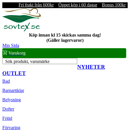
Fri frakt från 600kr
Öppet köp i 60 dagar
Bonus 100kr
Köp innan kl 15 skickas samma dag!
(Gäller lagervaror)
Min Sida
Varukorg
Sök produkt, varumärke
NYHETER
OUTLET
Bad
Barnartiklar
Belysning
Dofter
Fritid
Förvaring