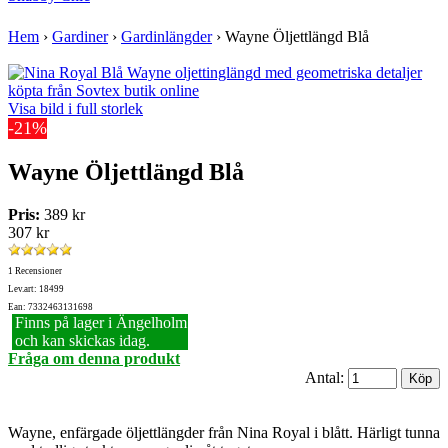
Hem
›
Gardiner
›
Gardinlängder
›
Wayne Öljettlängd Blå
Visa bild i full storlek
-21%
Wayne Öljettlängd Blå
Pris:
389 kr
307 kr
1 Recensioner
Lev.art: 18499
Ean: 7332463131698
Finns på lager i Ängelholm
och kan skickas idag.
Fråga om denna produkt
Antal:
Wayne, enfärgade öljettlängder från Nina Royal i blått. Härligt tunna