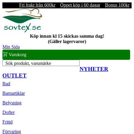
Fri frakt från 600kr
Öppet köp i 60 dagar
Bonus 100kr
Köp innan kl 15 skickas samma dag!
(Gäller lagervaror)
Min Sida
Varukorg
Sök produkt, varumärke
NYHETER
OUTLET
Bad
Barnartiklar
Belysning
Dofter
Fritid
Förvaring