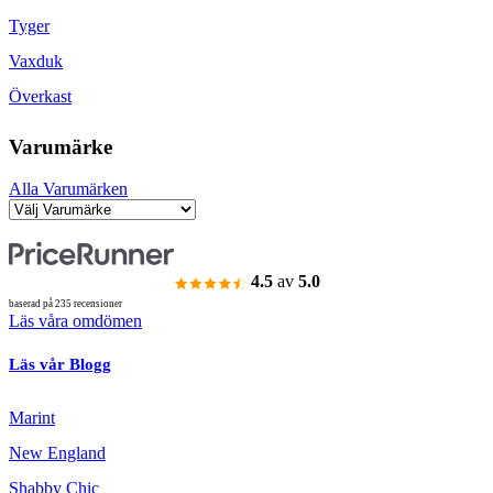
Tyger
Vaxduk
Överkast
Varumärke
Alla Varumärken
4.5
av
5.0
baserad på 235 recensioner
Läs våra omdömen
Läs vår Blogg
Marint
New England
Shabby Chic