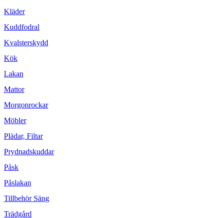
Kläder
Kuddfodral
Kvalsterskydd
Kök
Lakan
Mattor
Morgonrockar
Möbler
Plädar, Filtar
Prydnadskuddar
Påsk
Påslakan
Tillbehör Säng
Trädgård