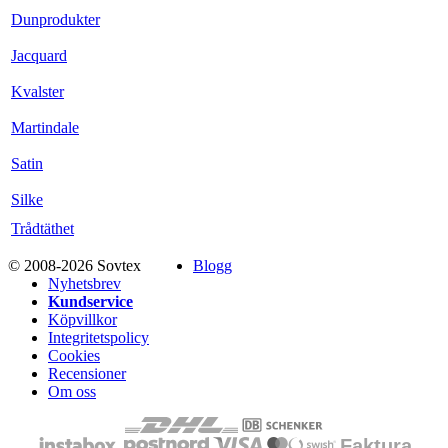
Dunprodukter
Jacquard
Kvalster
Martindale
Satin
Silke
Trådtäthet
© 2008-2026 Sovtex
Blogg
Nyhetsbrev
Kundservice
Köpvillkor
Integritetspolicy
Cookies
Recensioner
Om oss