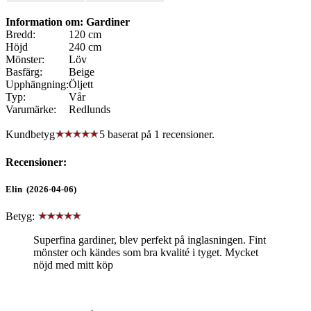
Information om: Gardiner
Bredd:
120 cm
Höjd
240 cm
Mönster:
Löv
Basfärg:
Beige
Upphängning:
Öljett
Typ:
Vår
Varumärke:
Redlunds
Kundbetyg
5 baserat på
1
recensioner.
Recensioner:
Elin (2026-04-06)
Betyg:
Superfina gardiner, blev perfekt på inglasningen. Fint
mönster och kändes som bra kvalité i tyget. Mycket
nöjd med mitt köp