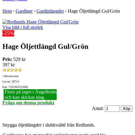
Hem
›
Gardiner
›
Gardinlängder
›
Hage Öljettlängd Gul/Grön
Visa bild i full storlek
-25%
Hage Öljettlängd Gul/Grön
Pris:
529 kr
397 kr
1 Recensioner
Lev.art: 28714
Ean: 7332463213066
Finns på lager i Ängelholm
och kan skickas idag.
Fråga om denna produkt
Antal:
Snygga öljettlängder i slubkvalité från Redlunds.