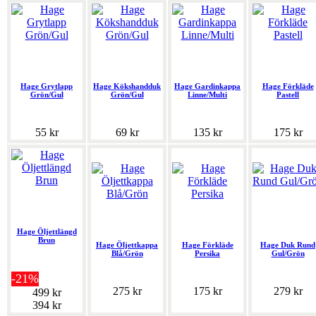
Hage Grytlapp
Hage Kökshandduk
Hage Gardinkappa
Hage Förkläde
Grön/Gul
Grön/Gul
Linne/Multi
Pastell
55 kr
69 kr
135 kr
175 kr
Hage Öljettlängd
Brun
Hage Öljettkappa
Hage Förkläde
Hage Duk Rund
Blå/Grön
Persika
Gul/Grön
-21%
275 kr
175 kr
279 kr
499 kr
394 kr