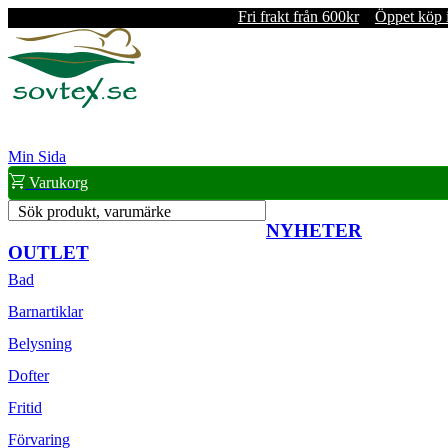
Fri frakt från 600kr
Öppet köp 
Min Sida
Varukorg
Sök produkt, varumärke
NYHETER
OUTLET
Bad
Barnartiklar
Belysning
Dofter
Fritid
Förvaring