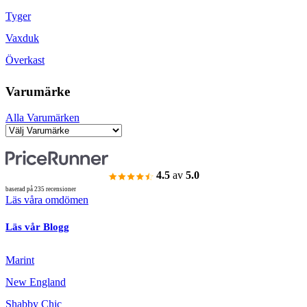
Tyger
Vaxduk
Överkast
Varumärke
Alla Varumärken
4.5
av
5.0
baserad på 235 recensioner
Läs våra omdömen
Läs vår Blogg
Marint
New England
Shabby Chic