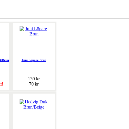
t/Brun
Juni Löpare Brun
139 kr
tt!
70 kr