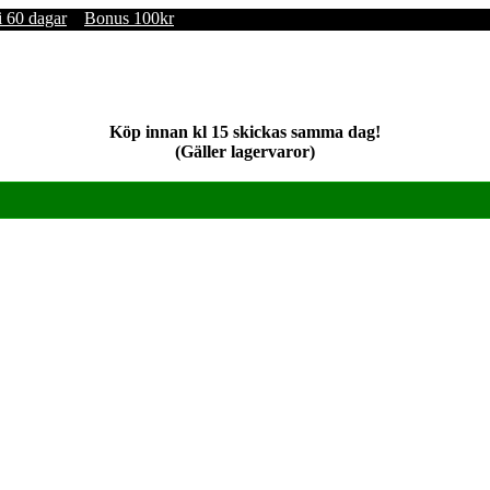
i 60 dagar
Bonus 100kr
Köp innan kl 15 skickas samma dag!
(Gäller lagervaror)