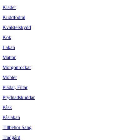
Kläder
Kuddfodral
Kvalsterskydd
Kök
Lakan
Mattor
Morgonrockar
Möbler
Plädar, Filtar
Prydnadskuddar
Påsk
Påslakan
Tillbehör Säng
Trädgård