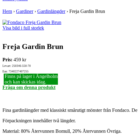
Hem
›
Gardiner
›
Gardinlängder
›
Freja Gardin Brun
Visa bild i full storlek
Freja Gardin Brun
Pris:
459 kr
Lev.art: 250346-550-70
Ean: 7340227407255
Finns på lager i Ängelholm
och kan skickas idag.
Fråga om denna produkt
Fina gardinlängder med klassiskt smårutigt mönster från Fondaco. De t
Förpackningen innehåller två längder.
Material: 80% Återvunnen Bomull, 20% Återvunnen Övriga.