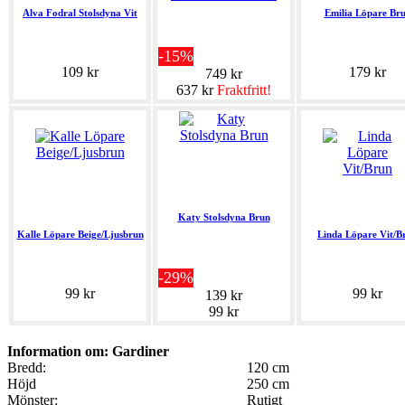
Alva Fodral Stolsdyna Vit
Emilia Löpare Br
-15%
109 kr
179 kr
749 kr
637 kr
Fraktfritt!
Katy Stolsdyna Brun
Kalle Löpare Beige/Ljusbrun
Linda Löpare Vit/B
-29%
99 kr
99 kr
139 kr
99 kr
Information om: Gardiner
Bredd:
120 cm
Höjd
250 cm
Mönster:
Rutigt