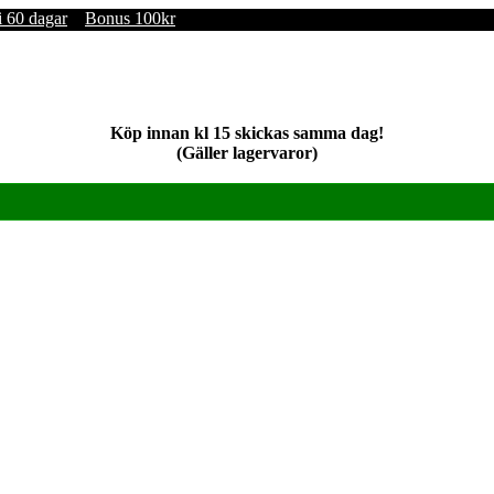
i 60 dagar
Bonus 100kr
Köp innan kl 15 skickas samma dag!
(Gäller lagervaror)