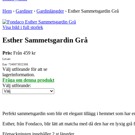
Hem
›
Gardiner
›
Gardinlängder
›
Esther Sammetsgardin Grå
Visa bild i full storlek
Esther Sammetsgardin Grå
Pris:
Från
459 kr
Lev.art:
Ean: 7340073922308
Välj utförande för att se
lagerinformation.
Fråga om denna produkt
Välj utförande
:
Perfekt sammetsgardin som blir ett elegant tillägg i hemmet som har en 
Esther, från Fondaco, blir lätt att matcha med då den har en lyxig grå f
Förpackningen innehåller 2 st längder.