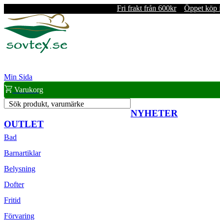
Fri frakt från 600kr
Öppet köp 
Min Sida
Varukorg
Sök produkt, varumärke
NYHETER
OUTLET
Bad
Barnartiklar
Belysning
Dofter
Fritid
Förvaring