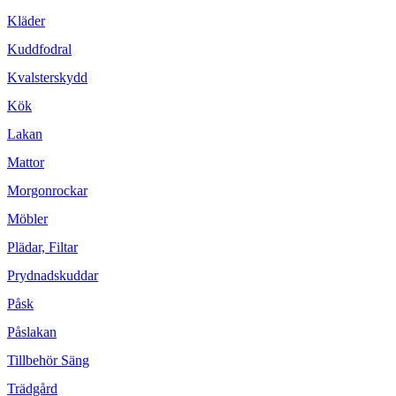
Kläder
Kuddfodral
Kvalsterskydd
Kök
Lakan
Mattor
Morgonrockar
Möbler
Plädar, Filtar
Prydnadskuddar
Påsk
Påslakan
Tillbehör Säng
Trädgård