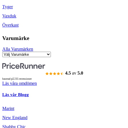
Tyger
Vaxduk
Överkast
Varumärke
Alla Varumärken
4.5
av
5.0
baserad på 235 recensioner
Läs våra omdömen
Läs vår Blogg
Marint
New England
Shabby Chic