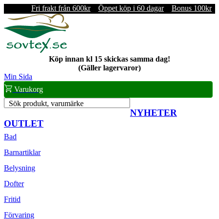
Fri frakt från 600kr
Öppet köp i 60 dagar
Bonus 100kr
Köp innan kl 15 skickas samma dag!
(Gäller lagervaror)
Min Sida
Varukorg
Sök produkt, varumärke
NYHETER
OUTLET
Bad
Barnartiklar
Belysning
Dofter
Fritid
Förvaring