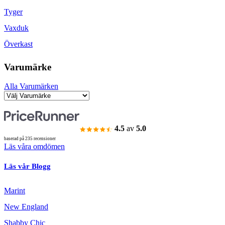
Tyger
Vaxduk
Överkast
Varumärke
Alla Varumärken
4.5
av
5.0
baserad på 235 recensioner
Läs våra omdömen
Läs vår Blogg
Marint
New England
Shabby Chic