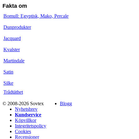
Fakta om
Bomull: Egyptisk, Mako, Percale
Dunprodukter
Jacquard
Kvalster
Martindale
Satin
Silke
Trådtäthet
© 2008-2026 Sovtex
Blogg
Nyhetsbrev
Kundservice
Köpvillkor
Integritetspolicy
Cookies
Recensioner