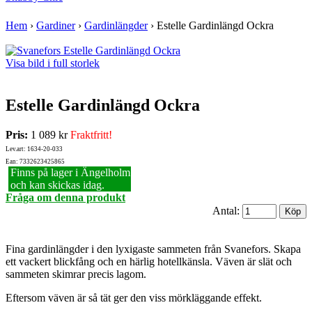
Hem
›
Gardiner
›
Gardinlängder
›
Estelle Gardinlängd Ockra
Visa bild i full storlek
Estelle Gardinlängd Ockra
Pris:
1 089 kr
Fraktfritt!
Lev.art: 1634-20-033
Ean: 7332623425865
Finns på lager i Ängelholm
och kan skickas idag.
Fråga om denna produkt
Antal:
Fina gardinlängder i den lyxigaste sammeten från Svanefors. Skapa
ett vackert blickfång och en härlig hotellkänsla. Väven är slät och
sammeten skimrar precis lagom.
Eftersom väven är så tät ger den viss mörkläggande effekt.