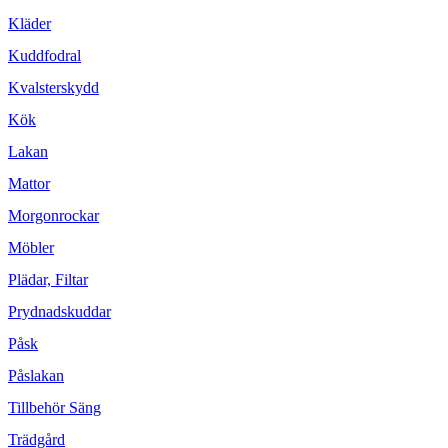
Kläder
Kuddfodral
Kvalsterskydd
Kök
Lakan
Mattor
Morgonrockar
Möbler
Plädar, Filtar
Prydnadskuddar
Påsk
Påslakan
Tillbehör Säng
Trädgård