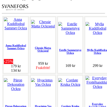
Anna Kuddfodral
Chessie Matta
Sammet Ockra
Estelle Sammetstyg
Mylla Kuddfodra
Ockragul
Ockra
Ockra
-25%
959 kr
169 kr
299 kr
179 kr
Fraktfritt!
134 kr
Everyday
Päron Dekoration
Hyacintus Vas
Cordate Kruka
Frottéhandduk