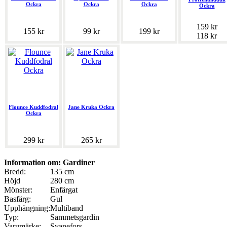
Ockra
Ockra
Ockra
Ockra
159 kr
155 kr
99 kr
199 kr
118 kr
Flounce Kuddfodral
Jane Kruka Ockra
Ockra
299 kr
265 kr
Information om: Gardiner
Bredd:
135 cm
Höjd
280 cm
Mönster:
Enfärgat
Basfärg:
Gul
Upphängning:
Multiband
Typ:
Sammetsgardin
Varumärke:
Svanefors