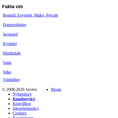
Fakta om
Bomull: Egyptisk, Mako, Percale
Dunprodukter
Jacquard
Kvalster
Martindale
Satin
Silke
Trådtäthet
© 2008-2026 Sovtex
Blogg
Nyhetsbrev
Kundservice
Köpvillkor
Integritetspolicy
Cookies
Recensioner