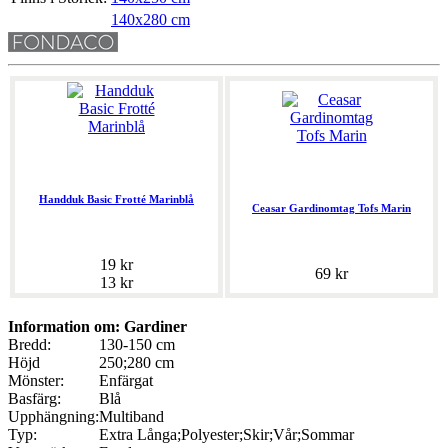
140x280 cm
Handduk Basic Frotté Marinblå
Ceasar Gardinomtag Tofs Marin
19 kr
69 kr
13 kr
Information om: Gardiner
Bredd:
130-150 cm
Höjd
250;280 cm
Mönster:
Enfärgat
Basfärg:
Blå
Upphängning:
Multiband
Typ:
Extra Långa;Polyester;Skir;Vår;Sommar