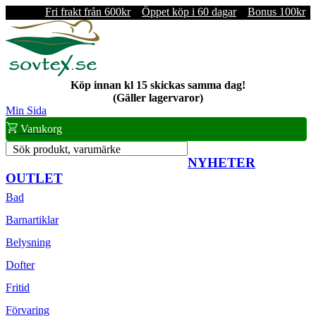
Fri frakt från 600kr
Öppet köp i 60 dagar
Bonus 100kr
Köp innan kl 15 skickas samma dag!
(Gäller lagervaror)
Min Sida
Varukorg
Sök produkt, varumärke
NYHETER
OUTLET
Bad
Barnartiklar
Belysning
Dofter
Fritid
Förvaring