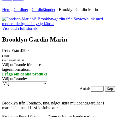
Hem
›
Gardiner
›
Gardinlängder
›
Brooklyn Gardin Marin
Visa bild i full storlek
Brooklyn Gardin Marin
Pris:
Från
459 kr
Lev.art:
Ean: 7340073893196
Välj utförande för att se
lagerinformation.
Fråga om denna produkt
Välj utförande
:
Antal:
Brooklyn från Fondaco, fina, något skira multibandsgardiner i
marinblått med klassisk slubtextur.
Brooklyn finns i flera olika färger och matchande garinkappa.