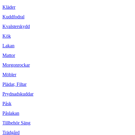
Kläder
Kuddfodral
Kvalsterskydd
Kök
Lakan
Mattor
Morgonrockar
Möbler
Plädar, Filtar
Prydnadskuddar
Påsk
Påslakan
Tillbehör Säng
Trädgård