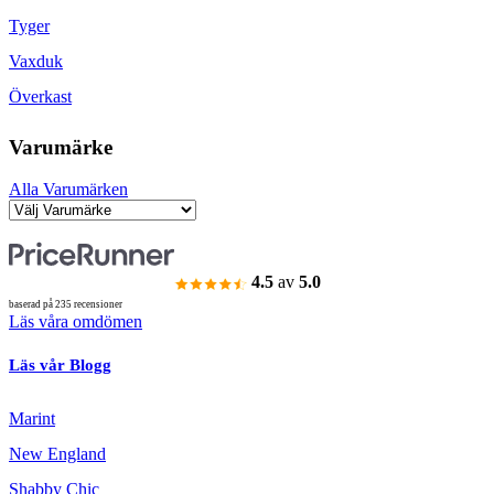
Tyger
Vaxduk
Överkast
Varumärke
Alla Varumärken
4.5
av
5.0
baserad på 235 recensioner
Läs våra omdömen
Läs vår Blogg
Marint
New England
Shabby Chic