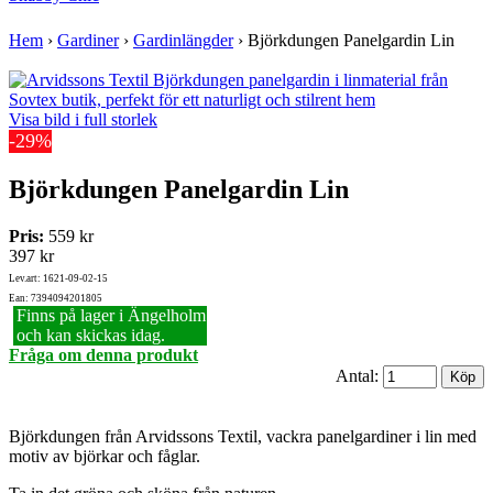
Hem
›
Gardiner
›
Gardinlängder
›
Björkdungen Panelgardin Lin
Visa bild i full storlek
-29%
Björkdungen Panelgardin Lin
Pris:
559 kr
397 kr
Lev.art: 1621-09-02-15
Ean: 7394094201805
Finns på lager i Ängelholm
och kan skickas idag.
Fråga om denna produkt
Antal:
Björkdungen från Arvidssons Textil, vackra panelgardiner i lin med
motiv av björkar och fåglar.