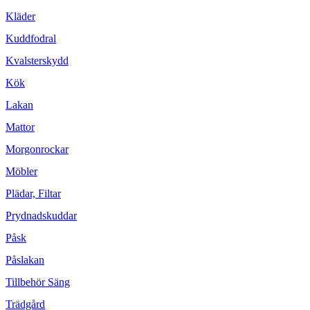
Kläder
Kuddfodral
Kvalsterskydd
Kök
Lakan
Mattor
Morgonrockar
Möbler
Plädar, Filtar
Prydnadskuddar
Påsk
Påslakan
Tillbehör Säng
Trädgård