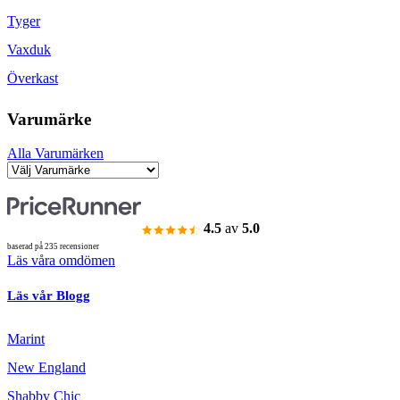
Tyger
Vaxduk
Överkast
Varumärke
Alla Varumärken
4.5
av
5.0
baserad på 235 recensioner
Läs våra omdömen
Läs vår Blogg
Marint
New England
Shabby Chic