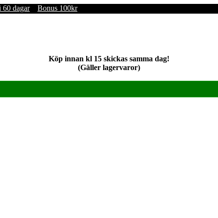
i 60 dagar
Bonus 100kr
Köp innan kl 15 skickas samma dag!
(Gäller lagervaror)