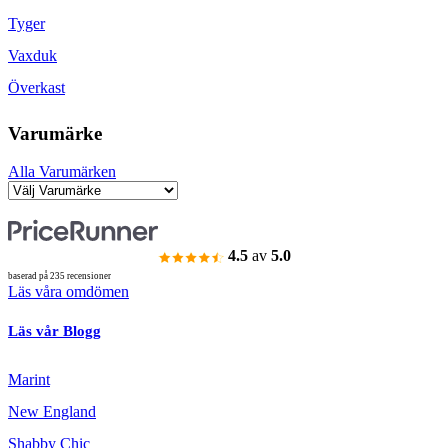
Tyger
Vaxduk
Överkast
Varumärke
Alla Varumärken
4.5
av
5.0
baserad på 235 recensioner
Läs våra omdömen
Läs vår Blogg
Marint
New England
Shabby Chic