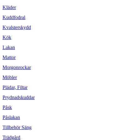
Kläder
Kuddfodral
Kvalsterskydd
Kök
Lakan
Mattor
Morgonrockar
Möbler
Plädar, Filtar
Prydnadskuddar
Påsk
Påslakan
Tillbehör Säng
Trädgård