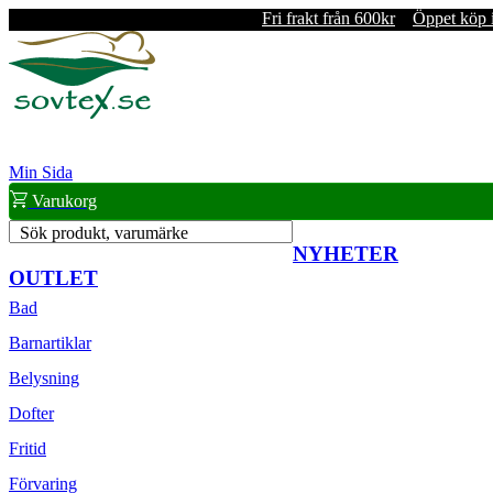
Fri frakt från 600kr
Öppet köp 
Min Sida
Varukorg
Sök produkt, varumärke
NYHETER
OUTLET
Bad
Barnartiklar
Belysning
Dofter
Fritid
Förvaring