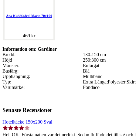
Ana Kuddfodral Marin 70x100
469 kr
Information om: Gardiner
Bredd:
130-150 cm
Höjd
250;300 cm
Mönster:
Enfärgat
Basfärg:
Blå
Upphängning:
Multiband
Typ:
Extra Långa;Polyester;Skir
Varumärke:
Fondaco
Senaste Recensioner
Hotelltäcke 150x200 Sval
Helt OK. Första natten var det perfekt. Sedan fluffade det till sig och b