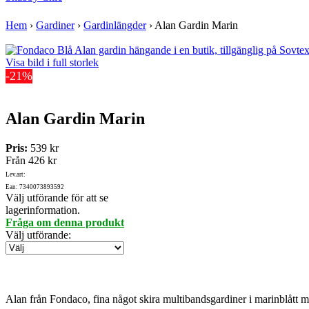
Hem
›
Gardiner
›
Gardinlängder
›
Alan Gardin Marin
Visa bild i full storlek
-21%
Alan Gardin Marin
Pris:
539 kr
Från
426 kr
Lev.art:
Ean: 7340073893592
Välj utförande för att se
lagerinformation.
Fråga om denna produkt
Välj utförande
:
Alan från Fondaco, fina något skira multibandsgardiner i marinblått med