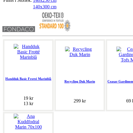
Finns i Storlek:
140x250 cm
140x300 cm
Handduk Basic Frotté Marinblå
Recycling Duk Marin
Ceasar Gardinom
19 kr
299 kr
69 
13 kr