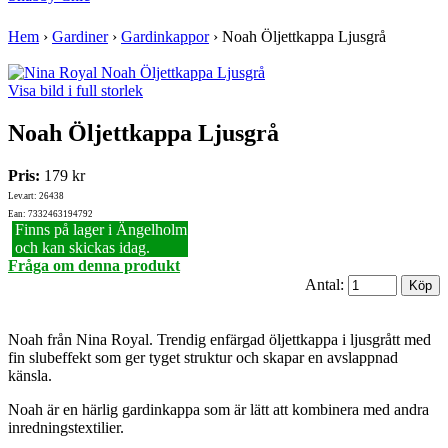
Hem
›
Gardiner
›
Gardinkappor
›
Noah Öljettkappa Ljusgrå
Visa bild i full storlek
Noah Öljettkappa Ljusgrå
Pris:
179 kr
Lev.art: 26438
Ean: 7332463194792
Finns på lager i Ängelholm
och kan skickas idag.
Fråga om denna produkt
Antal:
Noah från Nina Royal. Trendig enfärgad öljettkappa i ljusgrått med
fin slubeffekt som ger tyget struktur och skapar en avslappnad
känsla.
Noah är en härlig gardinkappa som är lätt att kombinera med andra
inredningstextilier.