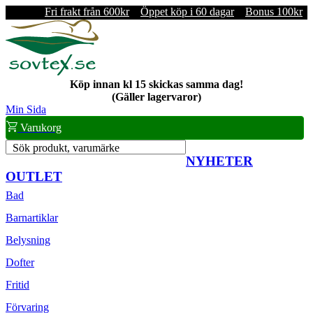
Fri frakt från 600kr
Öppet köp i 60 dagar
Bonus 100kr
Köp innan kl 15 skickas samma dag!
(Gäller lagervaror)
Min Sida
Varukorg
Sök produkt, varumärke
NYHETER
OUTLET
Bad
Barnartiklar
Belysning
Dofter
Fritid
Förvaring