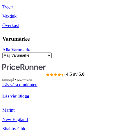
Tyger
Vaxduk
Överkast
Varumärke
Alla Varumärken
4.5
av
5.0
baserad på 235 recensioner
Läs våra omdömen
Läs vår Blogg
Marint
New England
Shabby Chic