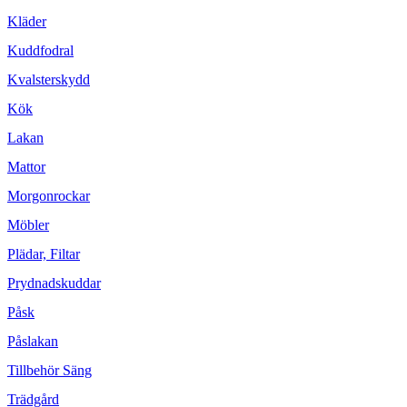
Kläder
Kuddfodral
Kvalsterskydd
Kök
Lakan
Mattor
Morgonrockar
Möbler
Plädar, Filtar
Prydnadskuddar
Påsk
Påslakan
Tillbehör Säng
Trädgård