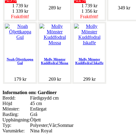
1 739 kr
1 739 kr
289 kr
349 kr
1 339 kr
1 356 kr
Fraktfritt!
Fraktfritt!
Noah Öljettkappa
Molly Mönster
Molly Mönster
Gul
Kuddfodral Mossa
Kuddfodral Iskaffe
179 kr
269 kr
299 kr
Information om: Gardiner
Bredd:
Färdigsydd cm
Höjd
45 cm
Mönster:
Enfärgat
Basfärg:
Grå
Upphängning:
Öljett
Typ:
Polyester;Vår;Sommar
Varumärke:
Nina Royal