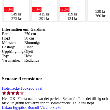
-50%
-30%
-22%
529 kr
549 kr
415 kr
159 kr
360 kr
275 kr
291 kr
124 kr
Information om: Gardiner
Bredd:
250 cm
Höjd
50 cm
Mönster:
Blommigt
Basfärg:
Linne
Upphängning:
Öljett
Typ:
Höst
Varumärke:
Redlunds
Senaste Recensioner
Hotelltäcke 150x200 Sval
Helt OK. Första natten var det perfekt. Sedan fluffade det till sig och
blev lite grann för varmt för ett sommartäcke. I alla fall nöjd.
Lakan Egyptisk Bomull Vit 240 x 270