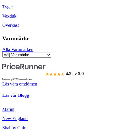
Tyger
Vaxduk
Överkast
Varumärke
Alla Varumärken
4.5
av
5.0
baserad på 235 recensioner
Läs våra omdömen
Läs vår Blogg
Marint
New England
Shabby Chic