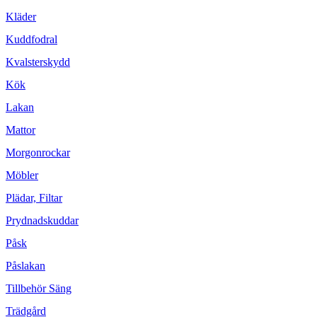
Kläder
Kuddfodral
Kvalsterskydd
Kök
Lakan
Mattor
Morgonrockar
Möbler
Plädar, Filtar
Prydnadskuddar
Påsk
Påslakan
Tillbehör Säng
Trädgård