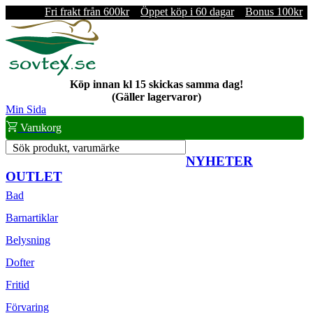
Fri frakt från 600kr
Öppet köp i 60 dagar
Bonus 100kr
Köp innan kl 15 skickas samma dag!
(Gäller lagervaror)
Min Sida
Varukorg
Sök produkt, varumärke
NYHETER
OUTLET
Bad
Barnartiklar
Belysning
Dofter
Fritid
Förvaring