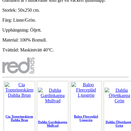
Gardinen är i slubkvalité som ger ett vackert ljusinsläpp.
Storlek: 50x250 cm.
Färg: Linne/Grön.
Upphängning: Öljett.
Material: 100% Bomull.
Tvättråd: Maskintvätt 40°C.
Cia Toppringskärm
Baloo Fleecepläd
Dahlia Brun
Ljusgrön
Dahlia Gardinkappa
Dahlia Öljettkap
Mullvad
Grön