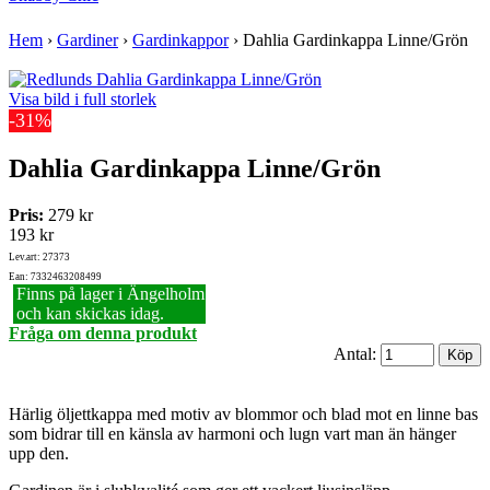
Hem
›
Gardiner
›
Gardinkappor
›
Dahlia Gardinkappa Linne/Grön
Visa bild i full storlek
-31%
Dahlia Gardinkappa Linne/Grön
Pris:
279 kr
193 kr
Lev.art: 27373
Ean: 7332463208499
Finns på lager i Ängelholm
och kan skickas idag.
Fråga om denna produkt
Antal:
Härlig öljettkappa med motiv av blommor och blad mot en linne bas
som bidrar till en känsla av harmoni och lugn vart man än hänger
upp den.