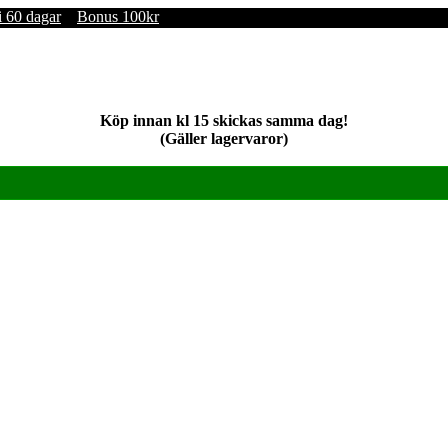
i 60 dagar
Bonus 100kr
Köp innan kl 15 skickas samma dag!
(Gäller lagervaror)