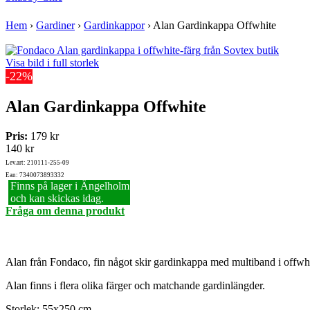
Hem
›
Gardiner
›
Gardinkappor
›
Alan Gardinkappa Offwhite
Visa bild i full storlek
-22%
Alan Gardinkappa Offwhite
Pris:
179 kr
140 kr
Lev.art: 210111-255-09
Ean: 7340073893332
Finns på lager i Ängelholm
och kan skickas idag.
Fråga om denna produkt
Alan från Fondaco, fin något skir gardinkappa med multiband i offwhit
Alan finns i flera olika färger och matchande gardinlängder.
Storlek: 55x250 cm.