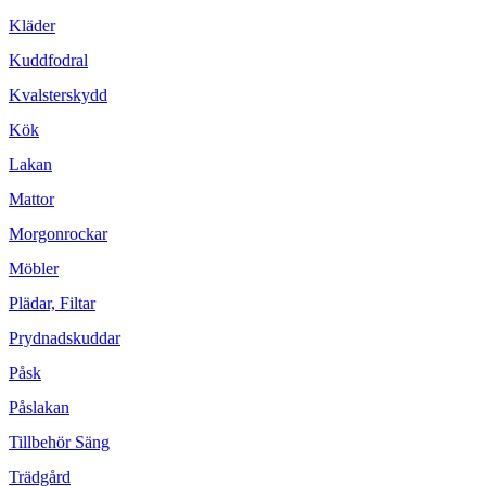
Kläder
Kuddfodral
Kvalsterskydd
Kök
Lakan
Mattor
Morgonrockar
Möbler
Plädar, Filtar
Prydnadskuddar
Påsk
Påslakan
Tillbehör Säng
Trädgård