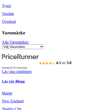
Tyger
Vaxduk
Överkast
Varumärke
Alla Varumärken
4.5
av
5.0
baserad på 235 recensioner
Läs våra omdömen
Läs vår Blogg
Marint
New England
Shabby Chic