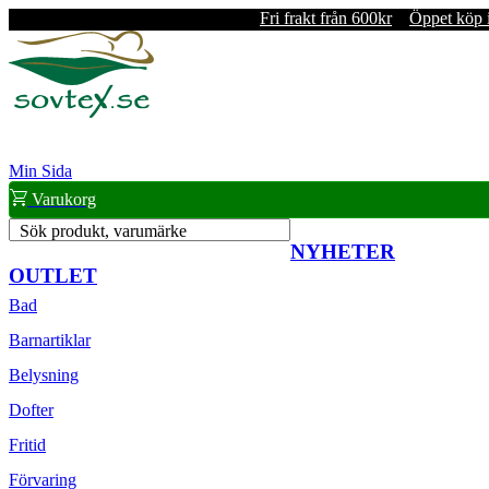
Fri frakt från 600kr
Öppet köp 
Min Sida
Varukorg
Sök produkt, varumärke
NYHETER
OUTLET
Bad
Barnartiklar
Belysning
Dofter
Fritid
Förvaring