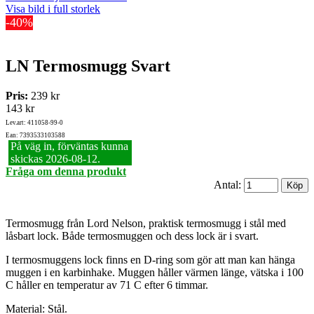
Visa bild i full storlek
-40%
LN Termosmugg Svart
Pris:
239 kr
143 kr
Lev.art: 411058-99-0
Ean: 7393533103588
På väg in, förväntas kunna
skickas 2026‑08‑12.
Fråga om denna produkt
Antal:
Termosmugg från Lord Nelson, praktisk termosmugg i stål med
låsbart lock. Både termosmuggen och dess lock är i svart.
I termosmuggens lock finns en D-ring som gör att man kan hänga
muggen i en karbinhake. Muggen håller värmen länge, vätska i 100
C håller en temperatur av 71 C efter 6 timmar.
Material: Stål.