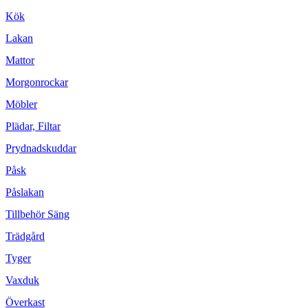
Kök
Lakan
Mattor
Morgonrockar
Möbler
Plädar, Filtar
Prydnadskuddar
Påsk
Påslakan
Tillbehör Säng
Trädgård
Tyger
Vaxduk
Överkast