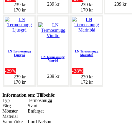
239 kr
239 kr
239 kr
239 kr
170 kr
170 kr
LN Termosmugg
LN Termosmugg
Ljusgrå
Marinblå
LN Termosmugg
Vinröd
-29%
-28%
239 kr
239 kr
239 kr
170 kr
172 kr
Information om: Tillbehör
Typ
Termosmugg
Färg
Svart
Mönster
Enfärgat
Material
Varumärke
Lord Nelson