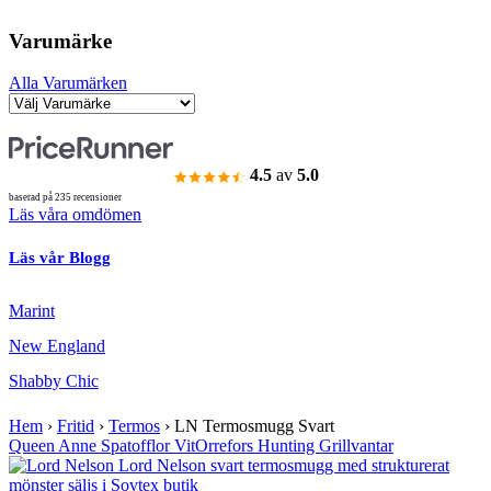
Varumärke
Alla Varumärken
4.5
av
5.0
baserad på 235 recensioner
Läs våra omdömen
Läs vår Blogg
Marint
New England
Shabby Chic
Hem
›
Fritid
›
Termos
›
LN Termosmugg Svart
Queen Anne Spatofflor Vit
Orrefors Hunting Grillvantar