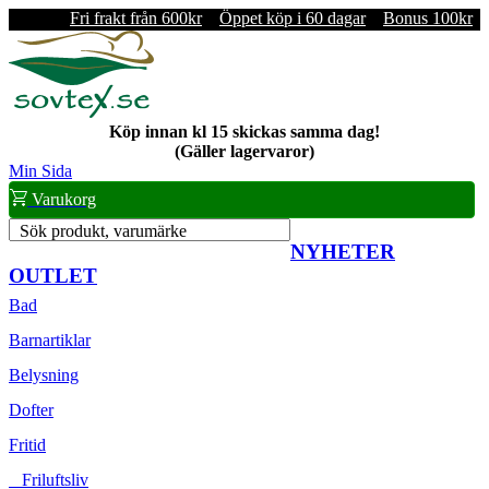
Fri frakt från 600kr
Öppet köp i 60 dagar
Bonus 100kr
Köp innan kl 15 skickas samma dag!
(Gäller lagervaror)
Min Sida
Varukorg
Sök produkt, varumärke
NYHETER
OUTLET
Bad
Barnartiklar
Belysning
Dofter
Fritid
Friluftsliv