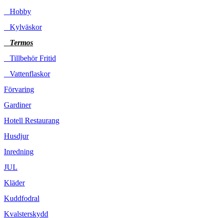
Hobby
Kylväskor
Termos
Tillbehör Fritid
Vattenflaskor
Förvaring
Gardiner
Hotell Restaurang
Husdjur
Inredning
JUL
Kläder
Kuddfodral
Kvalsterskydd