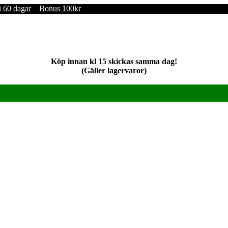
i 60 dagar
Bonus 100kr
Köp innan kl 15 skickas samma dag!
(Gäller lagervaror)