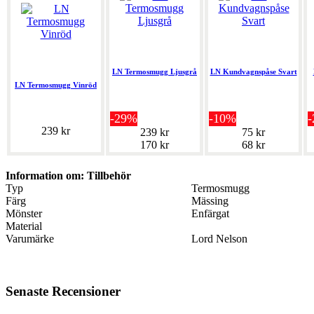
LN Termosmugg Ljusgrå
LN Kundvagnspåse Svart
LN Termosmugg Vinröd
-29%
-10%
239 kr
239 kr
75 kr
170 kr
68 kr
Information om: Tillbehör
Typ
Termosmugg
Färg
Mässing
Mönster
Enfärgat
Material
Varumärke
Lord Nelson
Senaste Recensioner