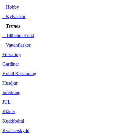
Hobby
Kylväskor
Termos
Tillbehör Fritid
Vattenflaskor
Förvaring
Gardiner
Hotell Restaurang
Husdjur
Inredning
JUL
Kläder
Kuddfodral
Kvalsterskydd