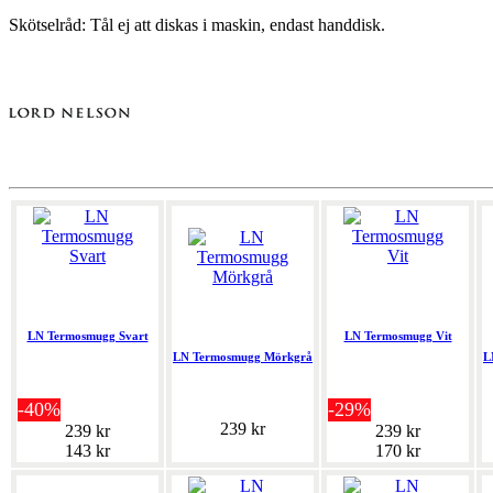
Skötselråd: Tål ej att diskas i maskin, endast handdisk.
LN Termosmugg Svart
LN Termosmugg Vit
LN Termosmugg Mörkgrå
L
-40%
-29%
239 kr
239 kr
239 kr
143 kr
170 kr