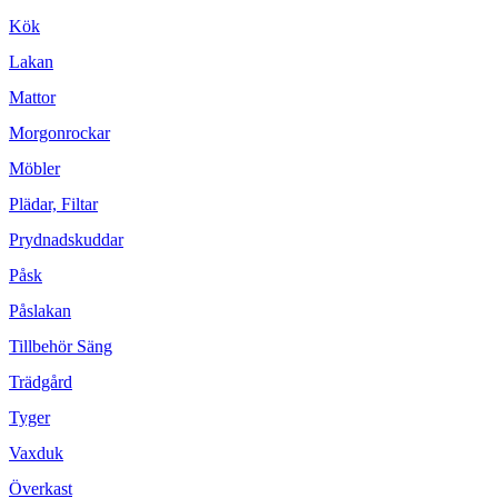
Kök
Lakan
Mattor
Morgonrockar
Möbler
Plädar, Filtar
Prydnadskuddar
Påsk
Påslakan
Tillbehör Säng
Trädgård
Tyger
Vaxduk
Överkast