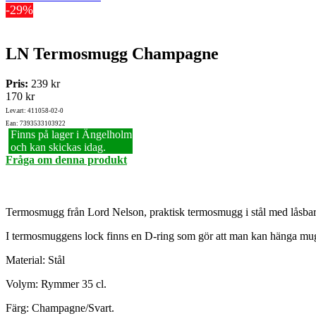
-29%
LN Termosmugg Champagne
Pris:
239 kr
170 kr
Lev.art: 411058-02-0
Ean: 7393533103922
Finns på lager i Ängelholm
och kan skickas idag.
Fråga om denna produkt
Termosmugg från Lord Nelson, praktisk termosmugg i stål med låsba
I termosmuggens lock finns en D-ring som gör att man kan hänga mugg
Material: Stål
Volym: Rymmer 35 cl.
Färg: Champagne/Svart.