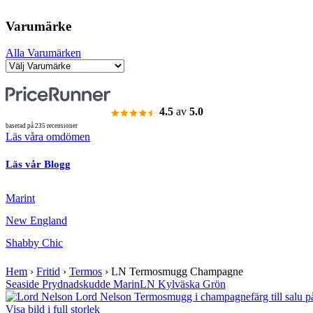
Varumärke
Alla Varumärken
4.5
av
5.0
baserad på 235 recensioner
Läs våra omdömen
Läs vår Blogg
Marint
New England
Shabby Chic
Hem
›
Fritid
›
Termos
›
LN Termosmugg Champagne
Seaside Prydnadskudde Marin
LN Kylväska Grön
Visa bild i full storlek