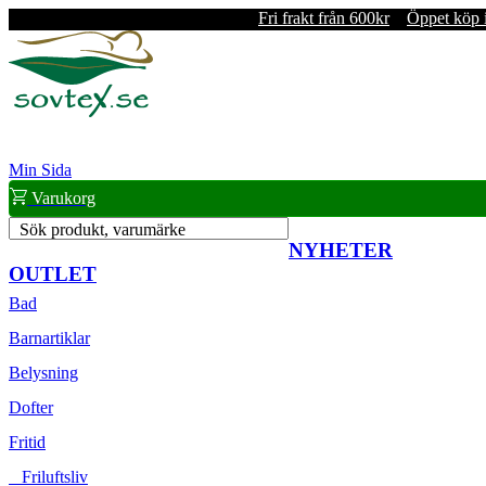
Fri frakt från 600kr
Öppet köp 
Min Sida
Varukorg
Sök produkt, varumärke
NYHETER
OUTLET
Bad
Barnartiklar
Belysning
Dofter
Fritid
Friluftsliv