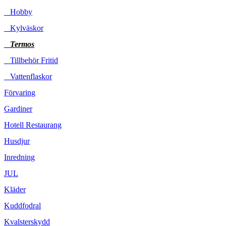
Hobby
Kylväskor
Termos
Tillbehör Fritid
Vattenflaskor
Förvaring
Gardiner
Hotell Restaurang
Husdjur
Inredning
JUL
Kläder
Kuddfodral
Kvalsterskydd