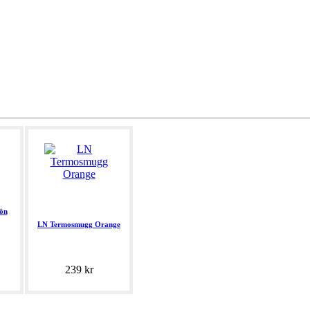
ön
LN Termosmugg Orange
239 kr