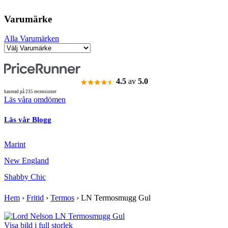
Varumärke
Alla Varumärken
4.5
av
5.0
baserad på 235 recensioner
Läs våra omdömen
Läs vår Blogg
Marint
New England
Shabby Chic
Hem
›
Fritid
›
Termos
›
LN Termosmugg Gul
Visa bild i full storlek