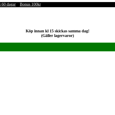
i 60 dagar
Bonus 100kr
Köp innan kl 15 skickas samma dag!
(Gäller lagervaror)