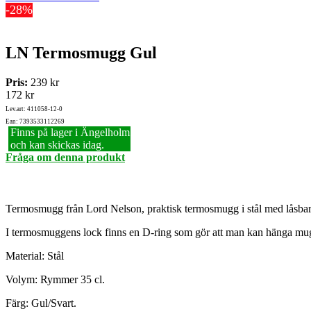
-28%
LN Termosmugg Gul
Pris:
239 kr
172 kr
Lev.art: 411058-12-0
Ean: 7393533112269
Finns på lager i Ängelholm
och kan skickas idag.
Fråga om denna produkt
Termosmugg från Lord Nelson, praktisk termosmugg i stål med låsbart
I termosmuggens lock finns en D-ring som gör att man kan hänga mugg
Material: Stål
Volym: Rymmer 35 cl.
Färg: Gul/Svart.