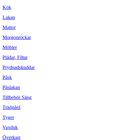
Kök
Lakan
Mattor
Morgonrockar
Möbler
Plädar, Filtar
Prydnadskuddar
Påsk
Påslakan
Tillbehör Säng
Trädgård
Tyger
Vaxduk
Överkast