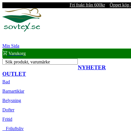
Fri frakt från 600kr
Öppet köp 
Min Sida
Varukorg
Sök produkt, varumärke
NYHETER
OUTLET
Bad
Barnartiklar
Belysning
Dofter
Fritid
Friluftsliv