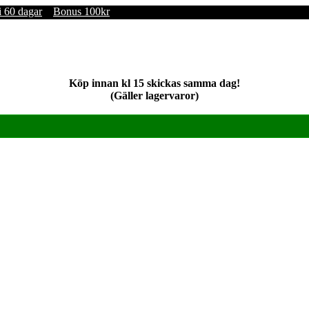
i 60 dagar
Bonus 100kr
Köp innan kl 15 skickas samma dag!
(Gäller lagervaror)