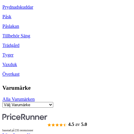
Prydnadskuddar
Påsk
Påslakan
Tillbehör Säng
Trädgård
Tyger
Vaxduk
Överkast
Varumärke
Alla Varumärken
4.5
av
5.0
baserad på 235 recensioner