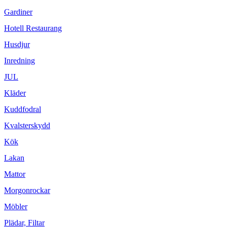
Gardiner
Hotell Restaurang
Husdjur
Inredning
JUL
Kläder
Kuddfodral
Kvalsterskydd
Kök
Lakan
Mattor
Morgonrockar
Möbler
Plädar, Filtar