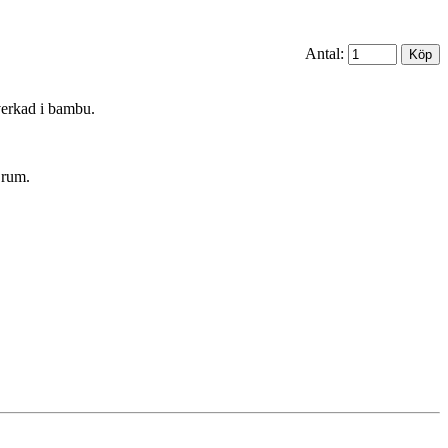
Antal:
lverkad i bambu.
t rum.