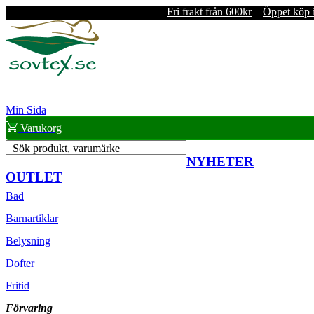
Fri frakt från 600kr
Öppet köp 
Min Sida
Varukorg
Sök produkt, varumärke
NYHETER
OUTLET
Bad
Barnartiklar
Belysning
Dofter
Fritid
Förvaring