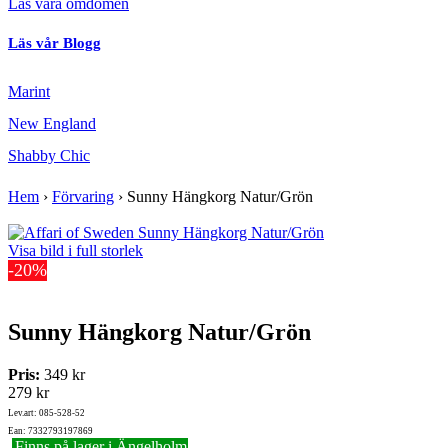
Läs våra omdömen
Läs vår Blogg
Marint
New England
Shabby Chic
Hem
›
Förvaring
›
Sunny Hängkorg Natur/Grön
Visa bild i full storlek
-20%
Sunny Hängkorg Natur/Grön
Pris:
349 kr
279 kr
Lev.art: 085-528-52
Ean: 7332793197869
Finns på lager i Ängelholm