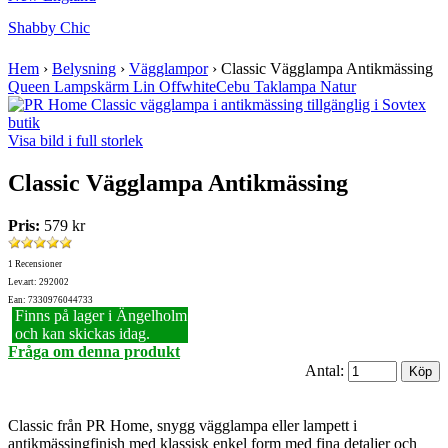
Shabby Chic
Hem
›
Belysning
›
Vägglampor
›
Classic Vägglampa Antikmässing
Queen Lampskärm Lin Offwhite
Cebu Taklampa Natur
Visa bild i full storlek
Classic Vägglampa Antikmässing
Pris:
579 kr
1 Recensioner
Lev.art: 292002
Ean: 7330976044733
Finns på lager i Ängelholm
och kan skickas idag.
Fråga om denna produkt
Antal:
Classic från PR Home, snygg vägglampa eller lampett i
antikmässingfinish med klassisk enkel form med fina detaljer och