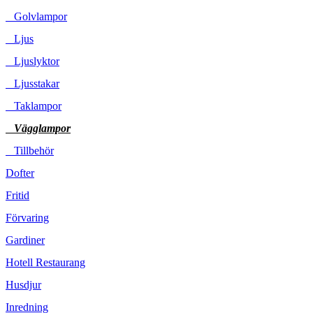
Golvlampor
Ljus
Ljuslyktor
Ljusstakar
Taklampor
Vägglampor
Tillbehör
Dofter
Fritid
Förvaring
Gardiner
Hotell Restaurang
Husdjur
Inredning