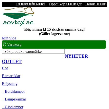
Fri frakt från 600kr
Öppet köp i 60 dagar
Bonus 100kr
Köp innan kl 15 skickas samma dag!
(Gäller lagervaror)
Min Sida
Varukorg
Sök produkt, varumärke
NYHETER
OUTLET
Bad
Barnartiklar
Belysning
Bordslampor
Lampskärmar
Glödlampor