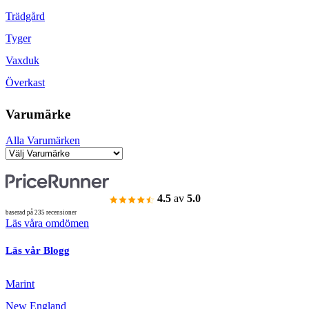
Trädgård
Tyger
Vaxduk
Överkast
Varumärke
Alla Varumärken
4.5
av
5.0
baserad på 235 recensioner
Läs våra omdömen
Läs vår Blogg
Marint
New England