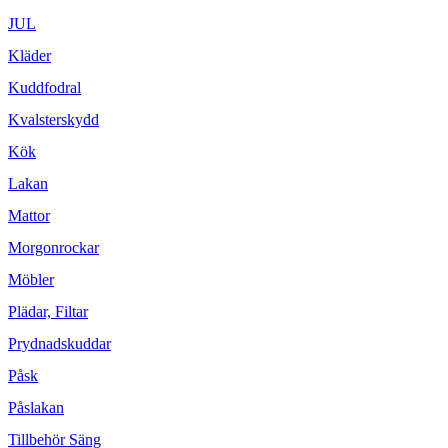
JUL
Kläder
Kuddfodral
Kvalsterskydd
Kök
Lakan
Mattor
Morgonrockar
Möbler
Plädar, Filtar
Prydnadskuddar
Påsk
Påslakan
Tillbehör Säng