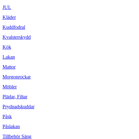
JUL
Kläder
Kuddfodral
Kvalsterskydd
Kök
Lakan
Mattor
Morgonrockar
Möbler
Plädar, Filtar
Prydnadskuddar
Påsk
Påslakan
Tillbehör Säng