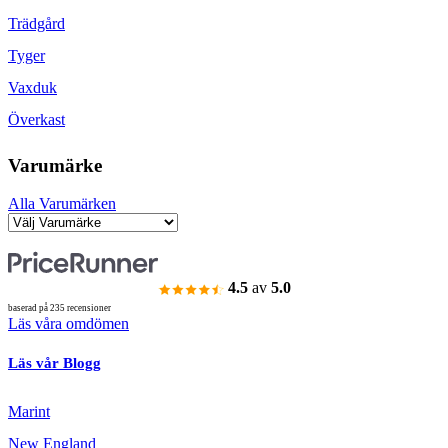
Trädgård
Tyger
Vaxduk
Överkast
Varumärke
Alla Varumärken
4.5
av
5.0
baserad på 235 recensioner
Läs våra omdömen
Läs vår Blogg
Marint
New England