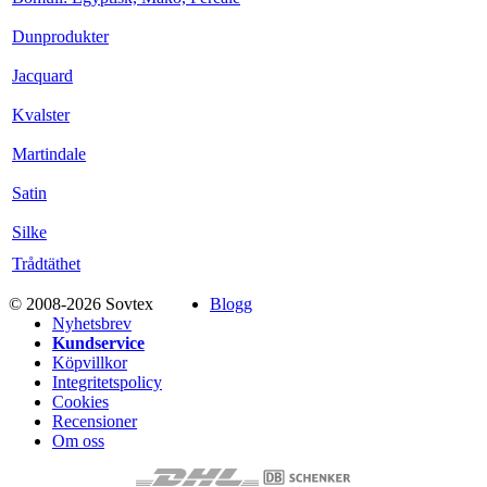
Dunprodukter
Jacquard
Kvalster
Martindale
Satin
Silke
Trådtäthet
© 2008-2026 Sovtex
Blogg
Nyhetsbrev
Kundservice
Köpvillkor
Integritetspolicy
Cookies
Recensioner
Om oss