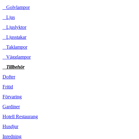
Golvlampor
Ljus
Ljuslyktor
Ljusstakar
Taklampor
Vägglampor
Tillbehör
Dofter
Fritid
Förvaring
Gardiner
Hotell Restaurang
Husdjur
Inredning