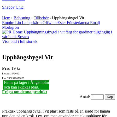
Shabby Chic
Hem
›
Belysning
›
Tillbehör
›
Upphängsbygel Vit
Empire Lin Lampskärm Offwhite
Ester Fönsterlampa Emalj
Mörkgrön
Visa bild i full storlek
Upphängsbygel Vit
Pris:
19 kr
Lev.art: 1870000
Ean: 7330976072828
Finns på lager i Ängelholm
och kan skickas idag.
Fråga om denna produkt
Antal:
Praktisk upphängsbygel i vit plast som fästs på en sladd för hänga
upp den på en krok, t.ex. om man använder ett takupphänge för