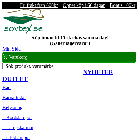
Fri frakt från 600kr
Öppet köp i 60 dagar
Bonus 100kr
Köp innan kl 15 skickas samma dag!
(Gäller lagervaror)
Min Sida
Varukorg
Sök produkt, varumärke
NYHETER
OUTLET
Bad
Barnartiklar
Belysning
Bordslampor
Lampskärmar
Glödlampor