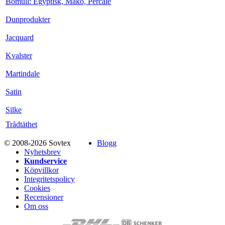
Bomull: Egyptisk, Mako, Percale
Dunprodukter
Jacquard
Kvalster
Martindale
Satin
Silke
Trådtäthet
© 2008-2026 Sovtex
Blogg
Nyhetsbrev
Kundservice
Köpvillkor
Integritetspolicy
Cookies
Recensioner
Om oss