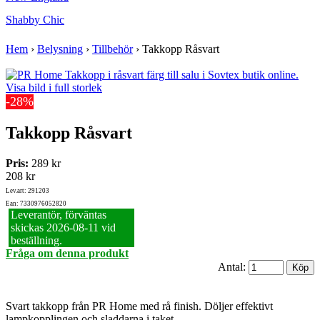
Shabby Chic
Hem
›
Belysning
›
Tillbehör
›
Takkopp Råsvart
Visa bild i full storlek
-28%
Takkopp Råsvart
Pris:
289 kr
208 kr
Lev.art: 291203
Ean: 7330976052820
Leverantör, förväntas
skickas 2026‑08‑11 vid
beställning.
Fråga om denna produkt
Antal:
Svart takkopp från PR Home med rå finish. Döljer effektivt
lampkopplingen och sladdarna i taket.