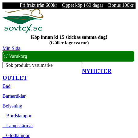
Fri frakt från 600kr
Öppet köp i 60 dagar
Bonus 100kr
Köp innan kl 15 skickas samma dag!
(Gäller lagervaror)
Min Sida
Varukorg
Sök produkt, varumärke
NYHETER
OUTLET
Bad
Barnartiklar
Belysning
Bordslampor
Lampskärmar
Glödlampor