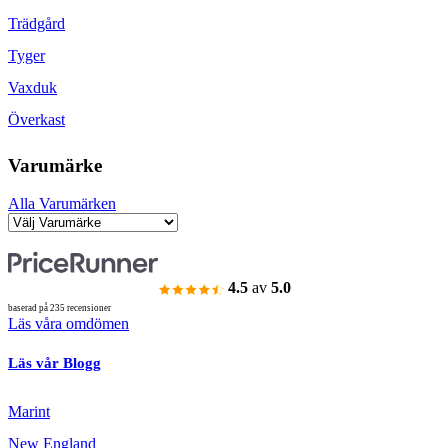
Trädgård
Tyger
Vaxduk
Överkast
Varumärke
Alla Varumärken
4.5
av
5.0
baserad på 235 recensioner
Läs våra omdömen
Läs vår Blogg
Marint
New England