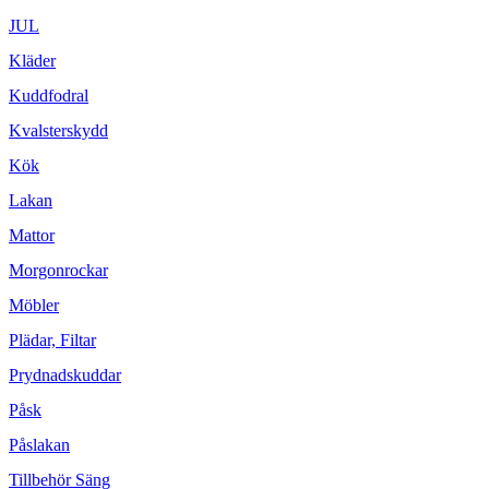
JUL
Kläder
Kuddfodral
Kvalsterskydd
Kök
Lakan
Mattor
Morgonrockar
Möbler
Plädar, Filtar
Prydnadskuddar
Påsk
Påslakan
Tillbehör Säng