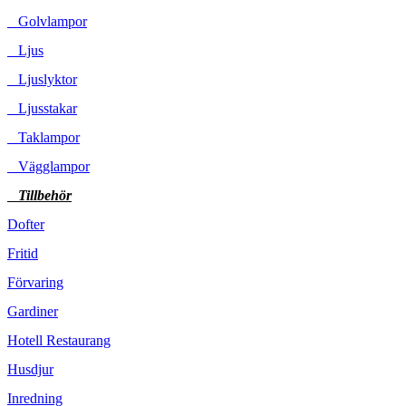
Golvlampor
Ljus
Ljuslyktor
Ljusstakar
Taklampor
Vägglampor
Tillbehör
Dofter
Fritid
Förvaring
Gardiner
Hotell Restaurang
Husdjur
Inredning