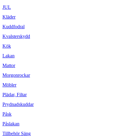
JUL
Kläder
Kuddfodral
Kvalsterskydd
Kök
Lakan
Mattor
Morgonrockar
Möbler
Plädar, Filtar
Prydnadskuddar
Påsk
Påslakan
Tillbehör Säng