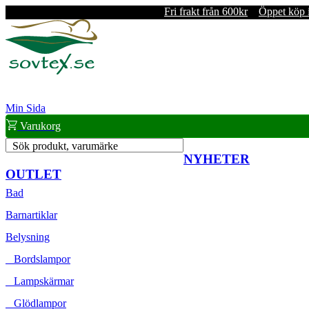
Fri frakt från 600kr
Öppet köp 
Min Sida
Varukorg
Sök produkt, varumärke
NYHETER
OUTLET
Bad
Barnartiklar
Belysning
Bordslampor
Lampskärmar
Glödlampor