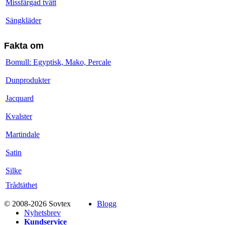
Missfärgad tvätt
Sängkläder
Fakta om
Bomull: Egyptisk, Mako, Percale
Dunprodukter
Jacquard
Kvalster
Martindale
Satin
Silke
Trådtäthet
© 2008-2026 Sovtex
Blogg
Nyhetsbrev
Kundservice