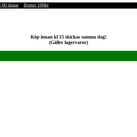
i 60 dagar
Bonus 100kr
Köp innan kl 15 skickas samma dag!
(Gäller lagervaror)