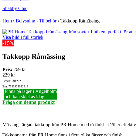
Shabby Chic
Hem
›
Belysning
›
Tillbehör
›
Takkopp Råmässing
Visa bild i full storlek
-15%
Takkopp Råmässing
Pris:
269 kr
229 kr
Lev.art: 291202
Ean: 7330976052813
Finns på lager i Ängelholm
och kan skickas idag.
Fråga om denna produkt
Mässingsfärgad takkopp från PR Home med rå finish. Döljer effektivt
Takkopparna från PR Home finns i flera olika färger och finish.