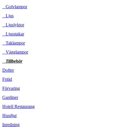
Golvlampor
Ljus
Ljuslyktor
Ljusstakar
Taklampor
Vägglampor
Tillbehör
Dofter
Fritid
Förvaring
Gardiner
Hotell Restaurang
Husdjur
Inredning