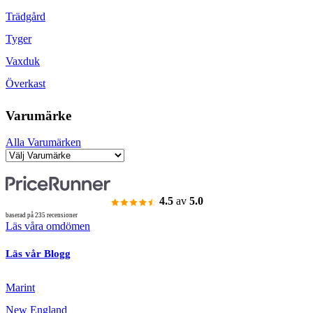
Trädgård
Tyger
Vaxduk
Överkast
Varumärke
Alla Varumärken
4.5
av
5.0
baserad på 235 recensioner
Läs våra omdömen
Läs vår Blogg
Marint
New England