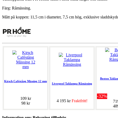
Färg: Råmässing.
Mått på koppen: 11,5 cm i diameter, 7,5 cm hög, exklusive sladdskydd
Boston Takla
Kirsch Caféstång Mässing 12 mm
Liverpool Taklampa Råmässing
-32%
109 kr
4 195 kr
Fraktfritt!
71
98 kr
48
Information om: Belysning tillbehör