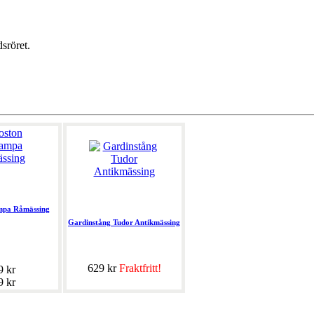
sröret.
mpa Råmässing
Gardinstång Tudor Antikmässing
629 kr
Fraktfritt!
9 kr
9 kr