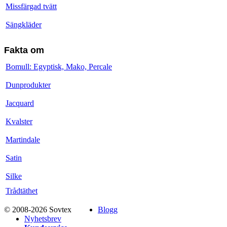
Missfärgad tvätt
Sängkläder
Fakta om
Bomull: Egyptisk, Mako, Percale
Dunprodukter
Jacquard
Kvalster
Martindale
Satin
Silke
Trådtäthet
© 2008-2026 Sovtex
Blogg
Nyhetsbrev