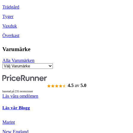
Trädgård
Tyger
Vaxduk
Överkast
Varumärke
Alla Varumärken
4.5
av
5.0
baserad på 235 recensioner
Läs våra omdömen
Läs vår Blogg
Marint
New England