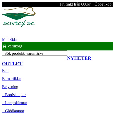
Fri frakt från 600kr
Öppet köp 
Min Sida
Varukorg
Sök produkt, varumärke
NYHETER
OUTLET
Bad
Barnartiklar
Belysning
Bordslampor
Lampskärmar
Glödlampor