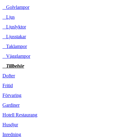
Golvlampor
Ljus
Ljuslyktor
Ljusstakar
Taklampor
Vägglampor
Tillbehör
Dofter
Fritid
Förvaring
Gardiner
Hotell Restaurang
Husdjur
Inredning