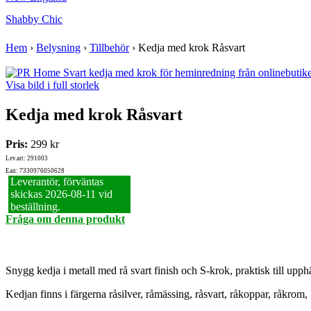
Shabby Chic
Hem
›
Belysning
›
Tillbehör
›
Kedja med krok Råsvart
Visa bild i full storlek
Kedja med krok Råsvart
Pris:
299 kr
Lev.art: 291003
Ean: 7330976050628
Leverantör, förväntas
skickas 2026‑08‑11 vid
beställning.
Fråga om denna produkt
Snygg kedja i metall med rå svart finish och S-krok, praktisk till up
Kedjan finns i färgerna råsilver, råmässing, råsvart, råkoppar, råkrom