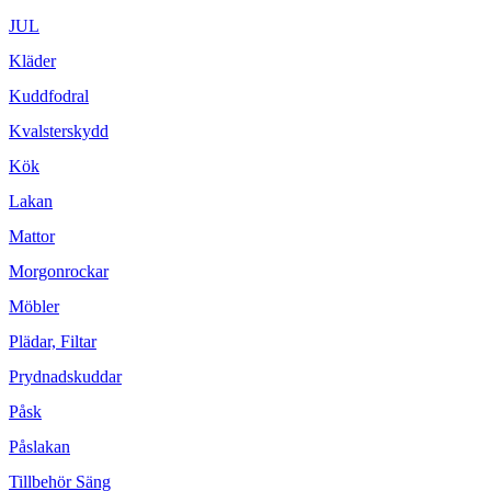
JUL
Kläder
Kuddfodral
Kvalsterskydd
Kök
Lakan
Mattor
Morgonrockar
Möbler
Plädar, Filtar
Prydnadskuddar
Påsk
Påslakan
Tillbehör Säng