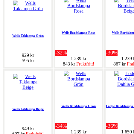
Wells Bordslampa Rosa
Wells Bordslam
Wells Taklampa Grön
-32%
-30%
929 kr
1 239 kr
1 239 
595 kr
843 kr
Fraktfritt!
867 kr
Frak
Wells Bordslampa Grön
Lodge Bordslampa
Wells Taklampa Beige
-34%
-36%
949 kr
1 239 kr
1 659 
607 kr
Fraktfritt!