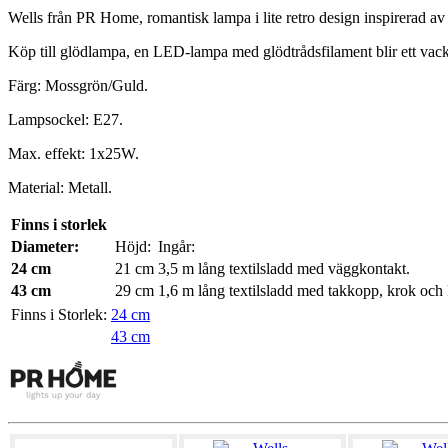
Wells från PR Home, romantisk lampa i lite retro design inspirerad a
Köp till glödlampa, en LED-lampa med glödtrådsfilament blir ett vacke
Färg: Mossgrön/Guld.
Lampsockel: E27.
Max. effekt: 1x25W.
Material: Metall.
Finns i storlek
Diameter:
Höjd:
Ingår:
24 cm
21 cm
3,5 m lång textilsladd med väggkontakt.
43 cm
29 cm
1,6 m lång textilsladd med takkopp, krok och 
Finns i Storlek:
24 cm
43 cm