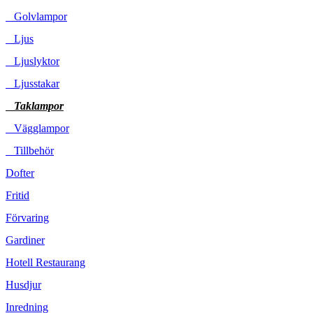
Golvlampor
Ljus
Ljuslyktor
Ljusstakar
Taklampor
Vägglampor
Tillbehör
Dofter
Fritid
Förvaring
Gardiner
Hotell Restaurang
Husdjur
Inredning