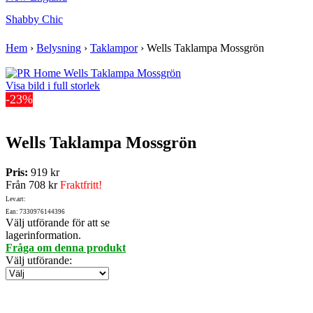
Shabby Chic
Hem
›
Belysning
›
Taklampor
›
Wells Taklampa Mossgrön
Visa bild i full storlek
-23%
Wells Taklampa Mossgrön
Pris:
919 kr
Från
708 kr
Fraktfritt!
Lev.art:
Ean: 7330976144396
Välj utförande för att se
lagerinformation.
Fråga om denna produkt
Välj utförande
: