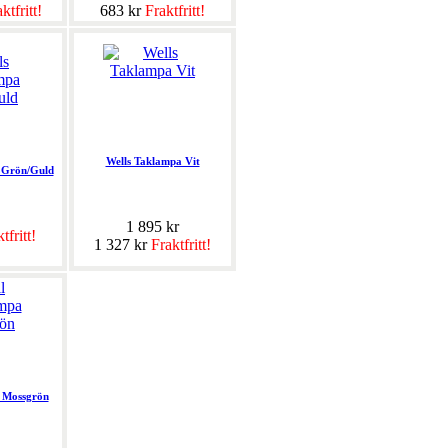
ktfritt!
683 kr
Fraktfritt!
Wells Taklampa Vit
 Grön/Guld
1 895 kr
tfritt!
1 327 kr
Fraktfritt!
 Mossgrön