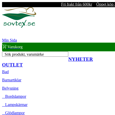
Fri frakt från 600kr
Öppet köp 
Min Sida
Varukorg
Sök produkt, varumärke
NYHETER
OUTLET
Bad
Barnartiklar
Belysning
Bordslampor
Lampskärmar
Glödlampor