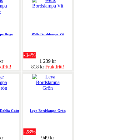
pa Beige
Wells Bordslampa Vit
-34%
kr
1 239 kr
tfritt!
818 kr
Fraktfritt!
 Dahlia Grön
Leya Bordslampa Grön
-28%
kr
949 kr