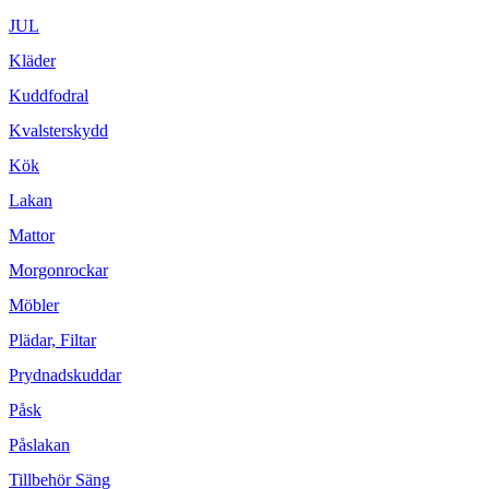
JUL
Kläder
Kuddfodral
Kvalsterskydd
Kök
Lakan
Mattor
Morgonrockar
Möbler
Plädar, Filtar
Prydnadskuddar
Påsk
Påslakan
Tillbehör Säng