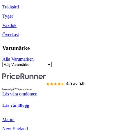
Trädgård
Tyger
Vaxduk
Överkast
Varumärke
Alla Varumärken
4.5
av
5.0
baserad på 235 recensioner
Läs våra omdömen
Läs vår Blogg
Marint
New England