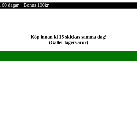
i 60 dagar
Bonus 100kr
Köp innan kl 15 skickas samma dag!
(Gäller lagervaror)