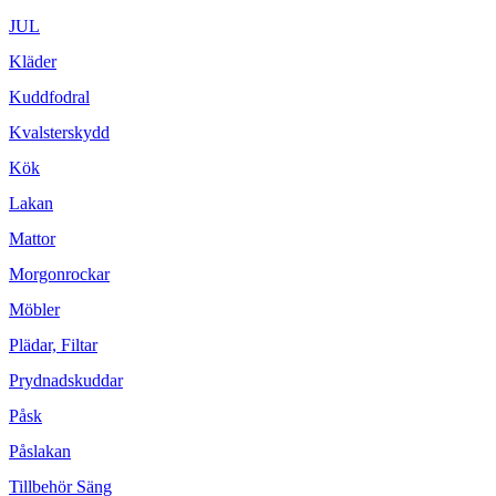
JUL
Kläder
Kuddfodral
Kvalsterskydd
Kök
Lakan
Mattor
Morgonrockar
Möbler
Plädar, Filtar
Prydnadskuddar
Påsk
Påslakan
Tillbehör Säng