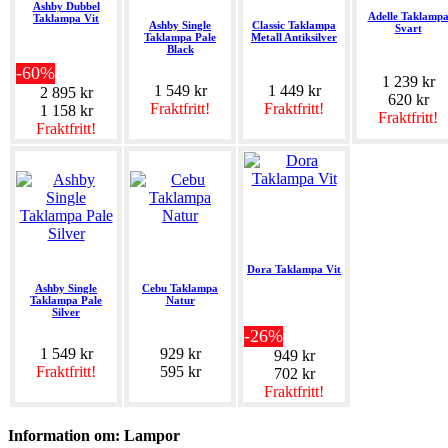
Ashby Dubbel
Adelle Taklamp
Taklampa Vit
Ashby Single
Classic Taklampa
Svart
Taklampa Pale
Metall Antiksilver
Black
-60%
1 239 kr
1 549 kr
1 449 kr
2 895 kr
620 kr
Fraktfritt!
Fraktfritt!
1 158 kr
Fraktfritt!
Fraktfritt!
Dora Taklampa Vit
Ashby Single
Cebu Taklampa
Taklampa Pale
Natur
Silver
-26%
1 549 kr
929 kr
949 kr
Fraktfritt!
595 kr
702 kr
Fraktfritt!
Information om: Lampor