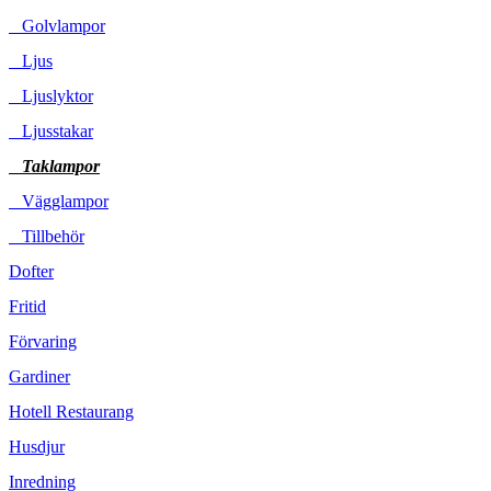
Golvlampor
Ljus
Ljuslyktor
Ljusstakar
Taklampor
Vägglampor
Tillbehör
Dofter
Fritid
Förvaring
Gardiner
Hotell Restaurang
Husdjur
Inredning