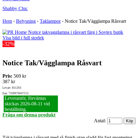
Shabby Chic
Hem
›
Belysning
›
Taklampor
›
Notice Tak/Vägglampa Råsvart
Visa bild i full storlek
-32%
Notice Tak/Vägglampa Råsvart
Pris:
569 kr
387 kr
Lev.art: 851203
Ean: 7330976047215
Leverantör, förväntas
skickas 2026‑08‑11 vid
beställning.
Fråga om denna produkt
Antal:
Tak/vägglampa i råsvart med rå finish utan sladd för fast montering