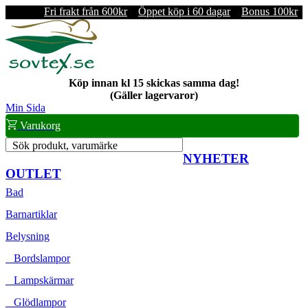
Fri frakt från 600kr
Öppet köp i 60 dagar
Bonus 100kr
Köp innan kl 15 skickas samma dag!
(Gäller lagervaror)
Min Sida
Varukorg
Sök produkt, varumärke
NYHETER
OUTLET
Bad
Barnartiklar
Belysning
Bordslampor
Lampskärmar
Glödlampor