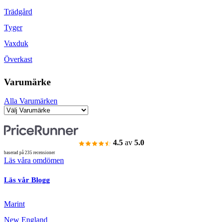
Trädgård
Tyger
Vaxduk
Överkast
Varumärke
Alla Varumärken
4.5
av
5.0
baserad på 235 recensioner
Läs våra omdömen
Läs vår Blogg
Marint
New England