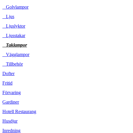
Golvlampor
Ljus
Ljuslyktor
Ljusstakar
Taklampor
Vägglampor
Tillbehör
Dofter
Fritid
Förvaring
Gardiner
Hotell Restaurang
Husdjur
Inredning