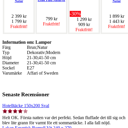
Ernst Pläd Naturvit
Natur
Natur
-30%
2 399 kr
1 899 kr
799 kr
1 299 kr
1 799 kr
1 443 kr
Fraktfritt!
909 kr
Fraktfritt!
Fraktfritt!
Fraktfritt!
Information om: Lampor
Färg
Brun;Natur
Typ
Dekorativ;Modern
Höjd
21-30;41-50 cm
Diameter
21-30;41-50 cm
Sockel
E27
Varumärke
Affari of Sweden
Senaste Recensioner
Hotelltäcke 150x200 Sval
Helt OK. Första natten var det perfekt. Sedan fluffade det till sig och
blev lite grann för varmt för ett sommartäcke. I alla fall nöjd.
Lakan Egyptisk Bomull Vit 240 x 270