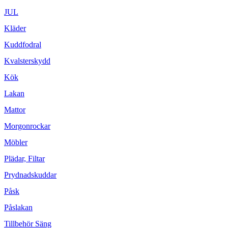
JUL
Kläder
Kuddfodral
Kvalsterskydd
Kök
Lakan
Mattor
Morgonrockar
Möbler
Plädar, Filtar
Prydnadskuddar
Påsk
Påslakan
Tillbehör Säng