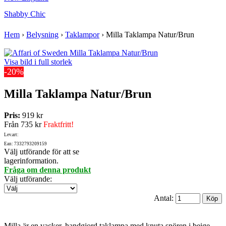
Shabby Chic
Hem
›
Belysning
›
Taklampor
›
Milla Taklampa Natur/Brun
Visa bild i full storlek
-20%
Milla Taklampa Natur/Brun
Pris:
919 kr
Från
735 kr
Fraktfritt!
Lev.art:
Ean: 7332793209159
Välj utförande för att se
lagerinformation.
Fråga om denna produkt
Välj utförande
:
Antal:
Milla är en vacker, handgjord taklampa med knuta snören i beige