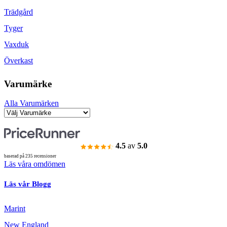
Trädgård
Tyger
Vaxduk
Överkast
Varumärke
Alla Varumärken
4.5
av
5.0
baserad på 235 recensioner
Läs våra omdömen
Läs vår Blogg
Marint
New England