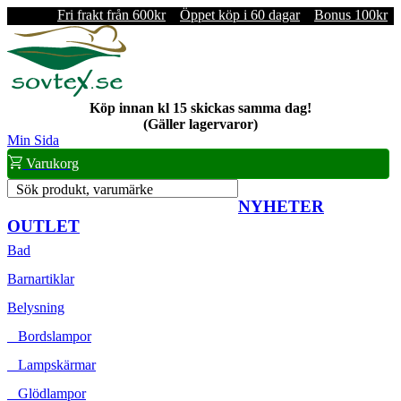
Fri frakt från 600kr
Öppet köp i 60 dagar
Bonus 100kr
Köp innan kl 15 skickas samma dag!
(Gäller lagervaror)
Min Sida
Varukorg
Sök produkt, varumärke
NYHETER
OUTLET
Bad
Barnartiklar
Belysning
Bordslampor
Lampskärmar
Glödlampor