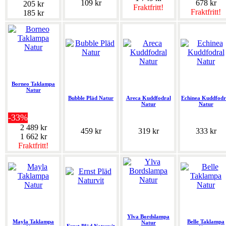
109 kr
678 kr
205 kr
Fraktfritt!
Fraktfritt!
185 kr
Borneo Taklampa
Natur
Bubble Pläd Natur
Areca Kuddfodral
Echinea Kuddfodr
Natur
Natur
-33%
2 489 kr
459 kr
319 kr
333 kr
1 662 kr
Fraktfritt!
Ylva Bordslampa
Mayla Taklampa
Belle Taklampa
Natur