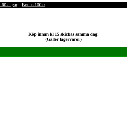
i 60 dagar
Bonus 100kr
Köp innan kl 15 skickas samma dag!
(Gäller lagervaror)