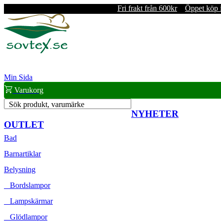
Fri frakt från 600kr
Öppet köp 
Min Sida
Varukorg
Sök produkt, varumärke
NYHETER
OUTLET
Bad
Barnartiklar
Belysning
Bordslampor
Lampskärmar
Glödlampor