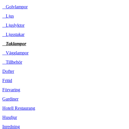
Golvlampor
Ljus
Ljuslyktor
Ljusstakar
Taklampor
Vägglampor
Tillbehör
Dofter
Fritid
Förvaring
Gardiner
Hotell Restaurang
Husdjur
Inredning