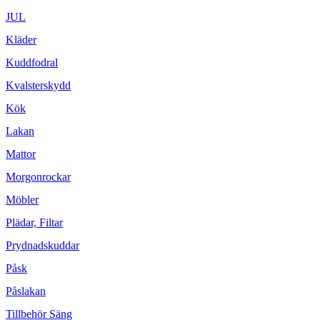
JUL
Kläder
Kuddfodral
Kvalsterskydd
Kök
Lakan
Mattor
Morgonrockar
Möbler
Plädar, Filtar
Prydnadskuddar
Påsk
Påslakan
Tillbehör Säng