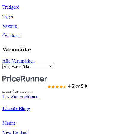
Trädgård
Tyger
Vaxduk
Överkast
Varumärke
Alla Varumärken
4.5
av
5.0
baserad på 235 recensioner
Läs våra omdömen
Läs vår Blogg
Marint
New England