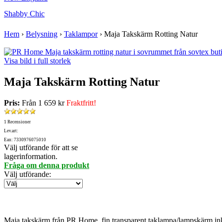
Shabby Chic
Hem
›
Belysning
›
Taklampor
›
Maja Takskärm Rotting Natur
Visa bild i full storlek
Maja Takskärm Rotting Natur
Pris:
Från
1 659 kr
Fraktfritt!
1 Recensioner
Lev.art:
Ean: 7330976075010
Välj utförande för att se
lagerinformation.
Fråga om denna produkt
Välj utförande
:
Maja takskärm från PR Home, fin transparent taklampa/lampskärm inkl