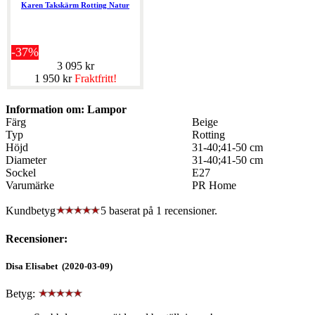
Karen Takskärm Rotting Natur
-37%
3 095 kr
1 950 kr
Fraktfritt!
Information om: Lampor
Färg
Beige
Typ
Rotting
Höjd
31-40;41-50 cm
Diameter
31-40;41-50 cm
Sockel
E27
Varumärke
PR Home
Kundbetyg
5 baserat på
1
recensioner.
Recensioner:
Disa Elisabet (2020-03-09)
Betyg: