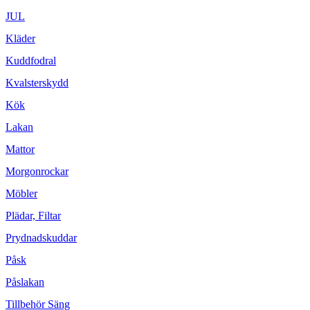
JUL
Kläder
Kuddfodral
Kvalsterskydd
Kök
Lakan
Mattor
Morgonrockar
Möbler
Plädar, Filtar
Prydnadskuddar
Påsk
Påslakan
Tillbehör Säng