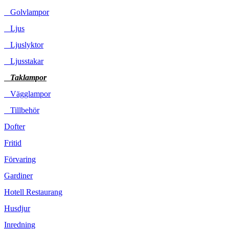
Golvlampor
Ljus
Ljuslyktor
Ljusstakar
Taklampor
Vägglampor
Tillbehör
Dofter
Fritid
Förvaring
Gardiner
Hotell Restaurang
Husdjur
Inredning