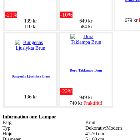
-21%
-10%
679 kr
139 kr
649 kr
110 kr
584 kr
Dora Taklampa Brun
Bungenäs Ljuslykta Brun
-22%
136 kr
949 kr
740 kr
Fraktfritt!
Information om: Lampor
Färg
Brun
Typ
Dekorativ;Modern
Höjd
41-50 cm
Diameter
51-60 cm