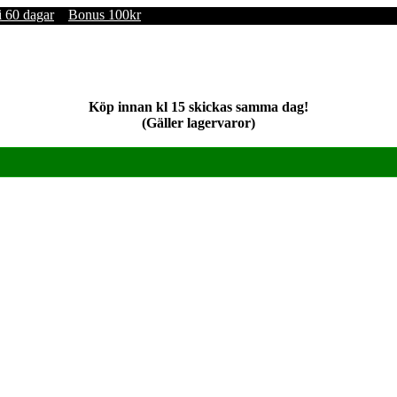
i 60 dagar
Bonus 100kr
Köp innan kl 15 skickas samma dag!
(Gäller lagervaror)