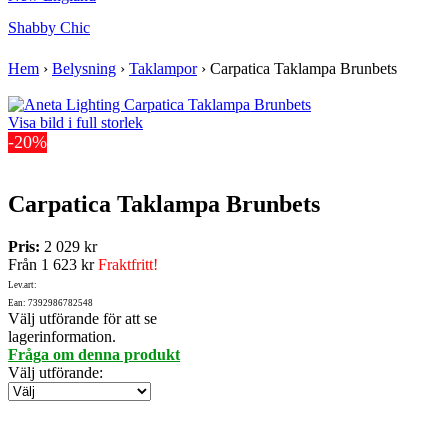
Shabby Chic
Hem
›
Belysning
›
Taklampor
›
Carpatica Taklampa Brunbets
Visa bild i full storlek
-20%
Carpatica Taklampa Brunbets
Pris:
2 029 kr
Från
1 623 kr
Fraktfritt!
Lev.art:
Ean: 7392986782548
Välj utförande för att se
lagerinformation.
Fråga om denna produkt
Välj utförande
: