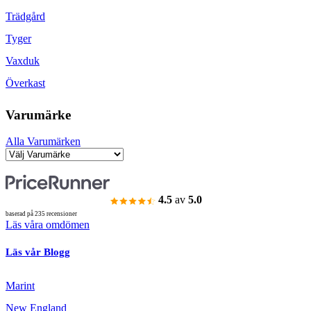
Trädgård
Tyger
Vaxduk
Överkast
Varumärke
Alla Varumärken
4.5
av
5.0
baserad på 235 recensioner
Läs våra omdömen
Läs vår Blogg
Marint
New England