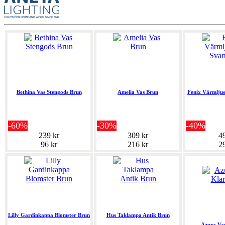
Bethina Vas Stengods Brun
Amelia Vas Brun
Fenix Värmljus
-60%
-30%
-40%
239 kr
309 kr
4
96 kr
216 kr
2
Lilly Gardinkappa Blomster Brun
Hus Taklampa Antik Brun
Azura Va