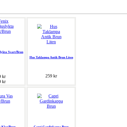
lykta Svart/Brun
Hus Taklampa Antik Brun Liten
259 kr
9 kr
9 kr
s Klar/Brun
Capri Gardinkappa Brun