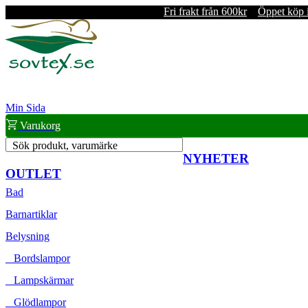
Fri frakt från 600kr
Öppet köp 
Min Sida
Varukorg
Sök produkt, varumärke
NYHETER
OUTLET
Bad
Barnartiklar
Belysning
Bordslampor
Lampskärmar
Glödlampor