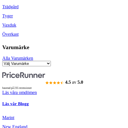
Trädgård
Tyger
Vaxduk
Överkast
Varumärke
Alla Varumärken
4.5
av
5.0
baserad på 235 recensioner
Läs våra omdömen
Läs vår Blogg
Marint
New England