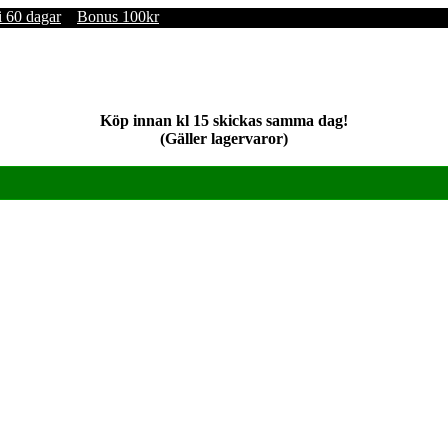
i 60 dagar
Bonus 100kr
Köp innan kl 15 skickas samma dag!
(Gäller lagervaror)