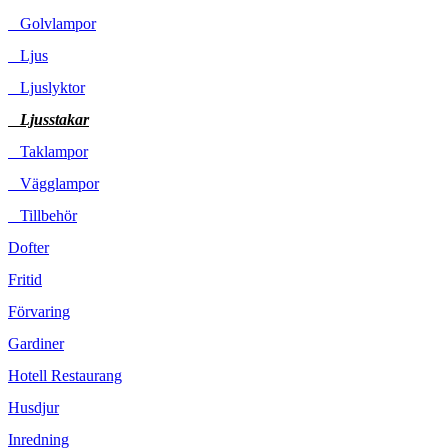
Golvlampor
Ljus
Ljuslyktor
Ljusstakar
Taklampor
Vägglampor
Tillbehör
Dofter
Fritid
Förvaring
Gardiner
Hotell Restaurang
Husdjur
Inredning