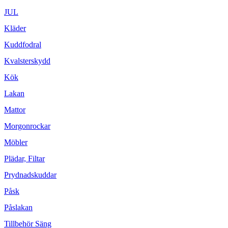
JUL
Kläder
Kuddfodral
Kvalsterskydd
Kök
Lakan
Mattor
Morgonrockar
Möbler
Plädar, Filtar
Prydnadskuddar
Påsk
Påslakan
Tillbehör Säng