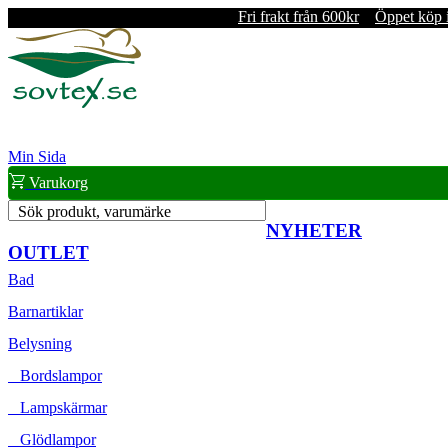
Fri frakt från 600kr
Öppet köp 
Min Sida
Varukorg
Sök produkt, varumärke
NYHETER
OUTLET
Bad
Barnartiklar
Belysning
Bordslampor
Lampskärmar
Glödlampor