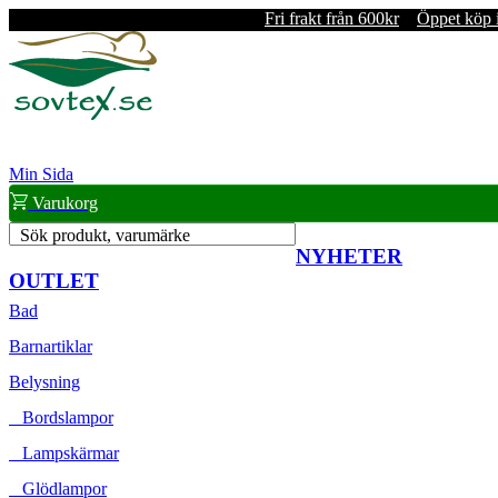
Fri frakt från 600kr
Öppet köp 
Min Sida
Varukorg
Sök produkt, varumärke
NYHETER
OUTLET
Bad
Barnartiklar
Belysning
Bordslampor
Lampskärmar
Glödlampor