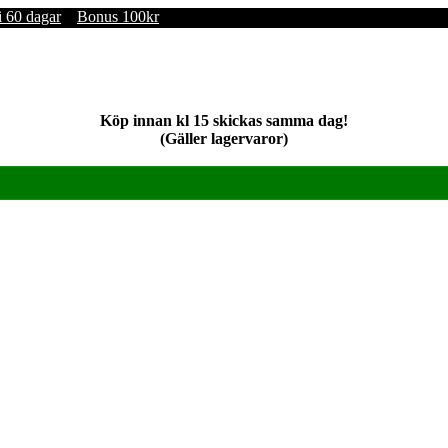
i 60 dagar
Bonus 100kr
Köp innan kl 15 skickas samma dag!
(Gäller lagervaror)