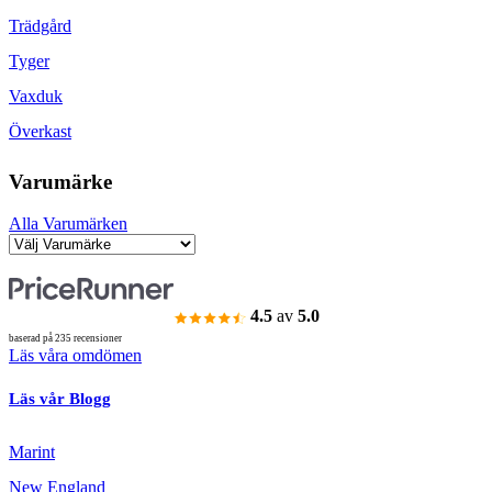
Trädgård
Tyger
Vaxduk
Överkast
Varumärke
Alla Varumärken
4.5
av
5.0
baserad på 235 recensioner
Läs våra omdömen
Läs vår Blogg
Marint
New England