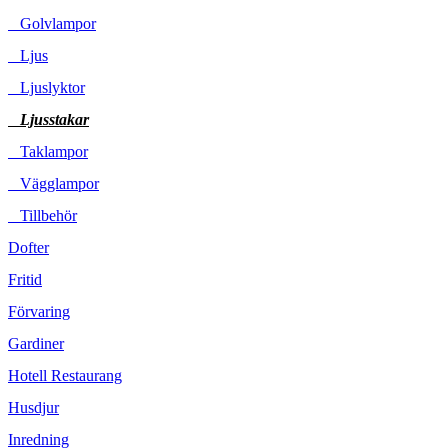
Golvlampor
Ljus
Ljuslyktor
Ljusstakar
Taklampor
Vägglampor
Tillbehör
Dofter
Fritid
Förvaring
Gardiner
Hotell Restaurang
Husdjur
Inredning