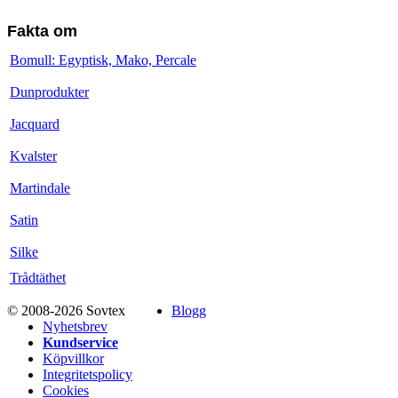
Fakta om
Bomull: Egyptisk, Mako, Percale
Dunprodukter
Jacquard
Kvalster
Martindale
Satin
Silke
Trådtäthet
© 2008-2026 Sovtex
Blogg
Nyhetsbrev
Kundservice
Köpvillkor
Integritetspolicy
Cookies