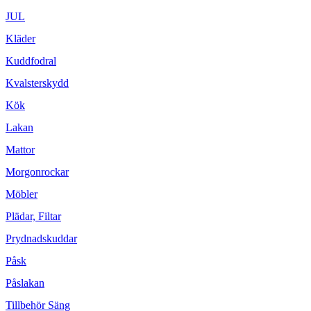
JUL
Kläder
Kuddfodral
Kvalsterskydd
Kök
Lakan
Mattor
Morgonrockar
Möbler
Plädar, Filtar
Prydnadskuddar
Påsk
Påslakan
Tillbehör Säng