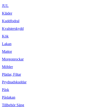
JUL
Kläder
Kuddfodral
Kvalsterskydd
Kök
Lakan
Mattor
Morgonrockar
Möbler
Plädar, Filtar
Prydnadskuddar
Påsk
Påslakan
Tillbehör Säng