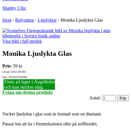
Shabby Chic
Hem
›
Belysning
›
Ljuslyktor
›
Monika Ljuslykta Glas
Visa bild i full storlek
Monika Ljuslykta Glas
Pris:
59 kr
Lev.art: 8162-89-001
Ean: 7332623260466
Finns på lager i Ängelholm
och kan skickas idag.
Fråga om denna produkt
Antal:
Vacker ljuslykta i glas som är formad som en diamant.
Passar bra att ha i fönsterkarmen eller på soffbordet.