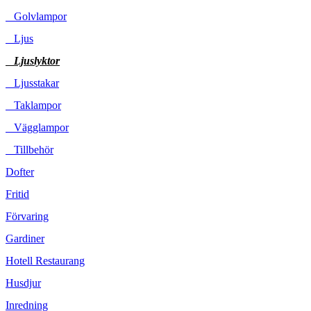
Golvlampor
Ljus
Ljuslyktor
Ljusstakar
Taklampor
Vägglampor
Tillbehör
Dofter
Fritid
Förvaring
Gardiner
Hotell Restaurang
Husdjur
Inredning