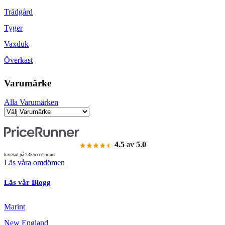
Trädgård
Tyger
Vaxduk
Överkast
Varumärke
Alla Varumärken
4.5
av
5.0
baserad på 235 recensioner
Läs våra omdömen
Läs vår Blogg
Marint
New England