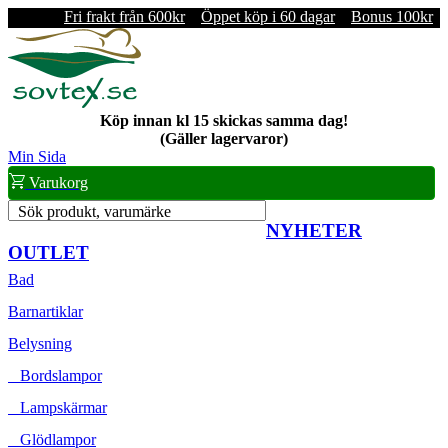
Fri frakt från 600kr
Öppet köp i 60 dagar
Bonus 100kr
Köp innan kl 15 skickas samma dag!
(Gäller lagervaror)
Min Sida
Varukorg
Sök produkt, varumärke
NYHETER
OUTLET
Bad
Barnartiklar
Belysning
Bordslampor
Lampskärmar
Glödlampor