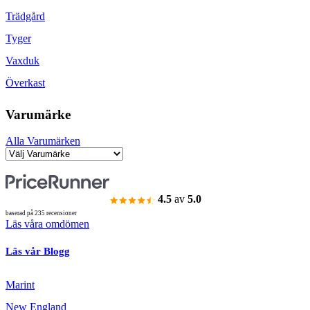
Trädgård
Tyger
Vaxduk
Överkast
Varumärke
Alla Varumärken
4.5
av
5.0
baserad på 235 recensioner
Läs våra omdömen
Läs vår Blogg
Marint
New England