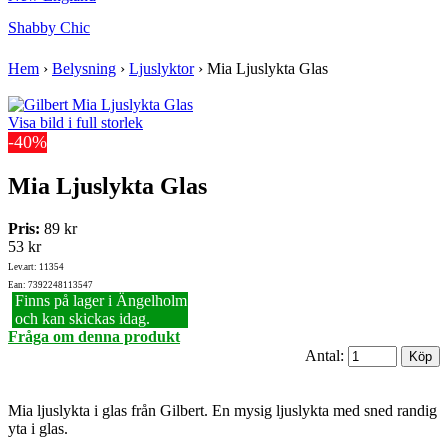
Shabby Chic
Hem
›
Belysning
›
Ljuslyktor
›
Mia Ljuslykta Glas
Visa bild i full storlek
-40%
Mia Ljuslykta Glas
Pris:
89 kr
53 kr
Lev.art: 11354
Ean: 7392248113547
Finns på lager i Ängelholm
och kan skickas idag.
Fråga om denna produkt
Antal:
Mia ljuslykta i glas från Gilbert. En mysig ljuslykta med sned randig
yta i glas.