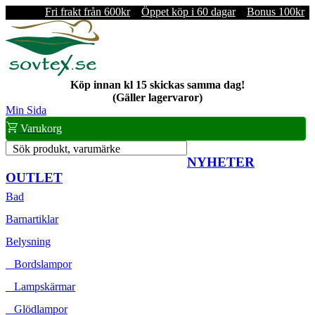
Fri frakt från 600kr
Öppet köp i 60 dagar
Bonus 100kr
Köp innan kl 15 skickas samma dag!
(Gäller lagervaror)
Min Sida
Varukorg
Sök produkt, varumärke
NYHETER
OUTLET
Bad
Barnartiklar
Belysning
Bordslampor
Lampskärmar
Glödlampor