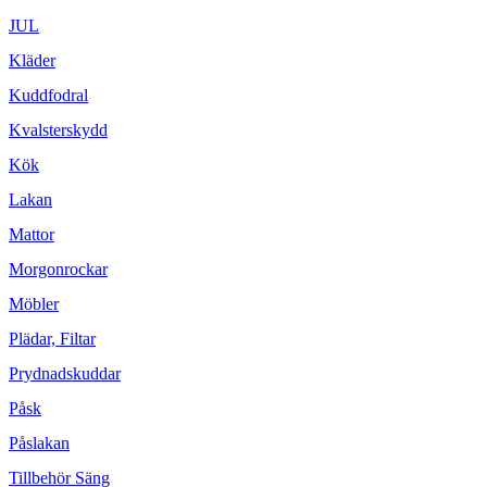
JUL
Kläder
Kuddfodral
Kvalsterskydd
Kök
Lakan
Mattor
Morgonrockar
Möbler
Plädar, Filtar
Prydnadskuddar
Påsk
Påslakan
Tillbehör Säng