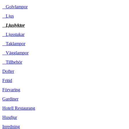
Golvlampor
Ljus
Ljuslyktor
Ljusstakar
Taklampor
Vägglampor
Tillbehör
Dofter
Fritid
Förvaring
Gardiner
Hotell Restaurang
Husdjur
Inredning