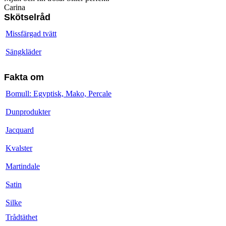
Carina
Skötselråd
Missfärgad tvätt
Sängkläder
Fakta om
Bomull: Egyptisk, Mako, Percale
Dunprodukter
Jacquard
Kvalster
Martindale
Satin
Silke
Trådtäthet