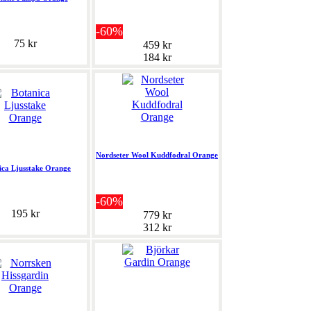
-60%
75 kr
459 kr
184 kr
Nordseter Wool Kuddfodral Orange
ica Ljusstake Orange
-60%
195 kr
779 kr
312 kr