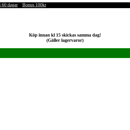
i 60 dagar
Bonus 100kr
Köp innan kl 15 skickas samma dag!
(Gäller lagervaror)