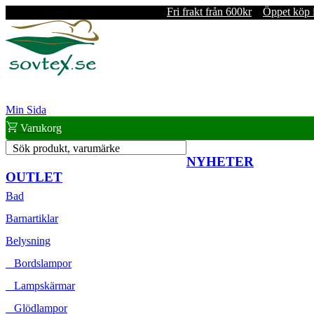
Fri frakt från 600kr
Öppet köp 
Min Sida
Varukorg
Sök produkt, varumärke
NYHETER
OUTLET
Bad
Barnartiklar
Belysning
Bordslampor
Lampskärmar
Glödlampor