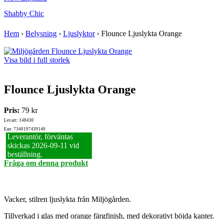
Shabby Chic
Hem
›
Belysning
›
Ljuslyktor
›
Flounce Ljuslykta Orange
Visa bild i full storlek
Flounce Ljuslykta Orange
Pris:
79 kr
Lev.art: 148430
Ean: 7340197439140
Leverantör, förväntas
skickas 2026‑09‑11 vid
beställning.
Fråga om denna produkt
Vacker, stilren ljuslykta från Miljögården.
Tillverkad i glas med orange färgfinish, med dekorativt böjda kanter.