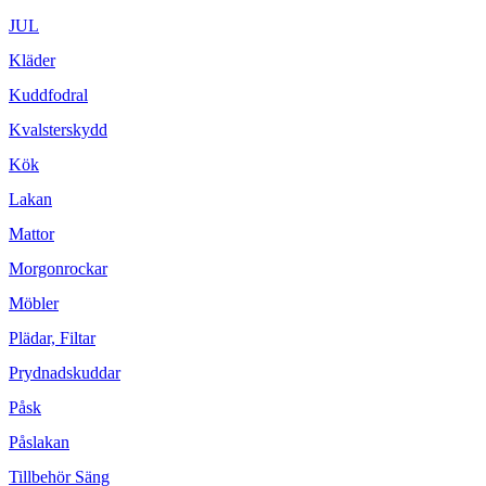
JUL
Kläder
Kuddfodral
Kvalsterskydd
Kök
Lakan
Mattor
Morgonrockar
Möbler
Plädar, Filtar
Prydnadskuddar
Påsk
Påslakan
Tillbehör Säng