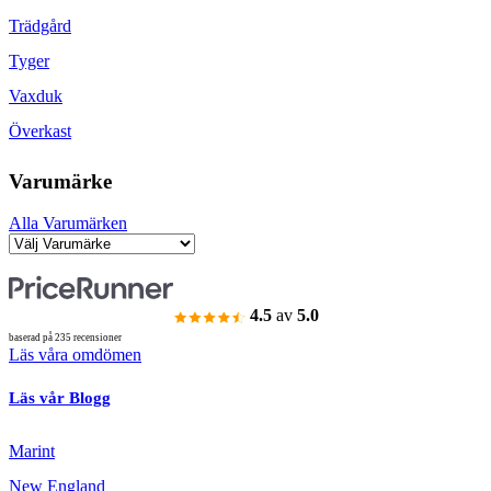
Trädgård
Tyger
Vaxduk
Överkast
Varumärke
Alla Varumärken
4.5
av
5.0
baserad på 235 recensioner
Läs våra omdömen
Läs vår Blogg
Marint
New England