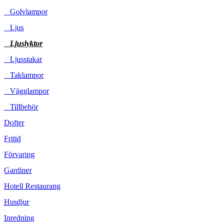
Golvlampor
Ljus
Ljuslyktor
Ljusstakar
Taklampor
Vägglampor
Tillbehör
Dofter
Fritid
Förvaring
Gardiner
Hotell Restaurang
Husdjur
Inredning