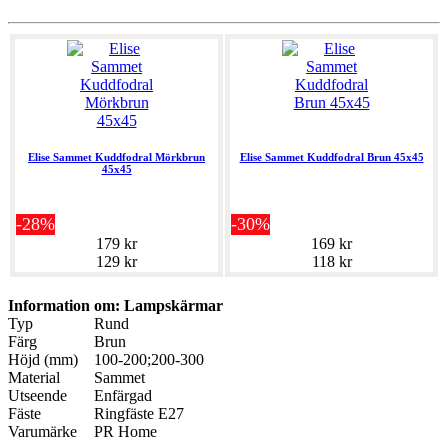
Elise Sammet Kuddfodral Mörkbrun
Elise Sammet Kuddfodral Brun 45x45
45x45
-28%
-30%
179 kr
169 kr
129 kr
118 kr
Information om: Lampskärmar
Typ
Rund
Färg
Brun
Höjd (mm)
100-200;200-300
Material
Sammet
Utseende
Enfärgad
Fäste
Ringfäste E27
Varumärke
PR Home