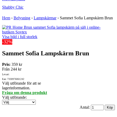
Shabby Chic
Hem
›
Belysning
›
Lampskärmar
›
Sammet Sofia Lampskärm Brun
Visa bild i full storlek
-32%
Sammet Sofia Lampskärm Brun
Pris:
359 kr
Från
244 kr
Lev.art:
Ean: 7330976061242
Välj utförande för att se
lagerinformation.
Fråga om denna produkt
Välj utförande
:
Antal: