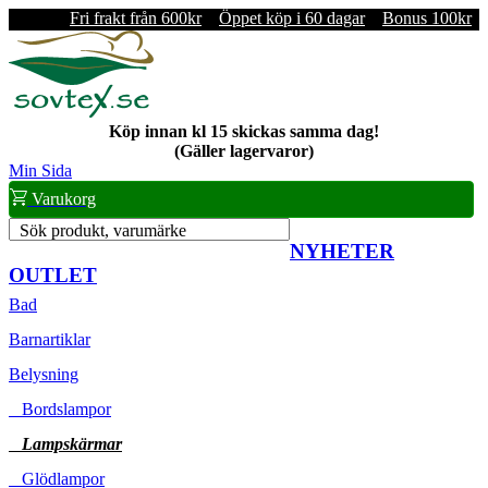
Fri frakt från 600kr
Öppet köp i 60 dagar
Bonus 100kr
Köp innan kl 15 skickas samma dag!
(Gäller lagervaror)
Min Sida
Varukorg
Sök produkt, varumärke
NYHETER
OUTLET
Bad
Barnartiklar
Belysning
Bordslampor
Lampskärmar
Glödlampor