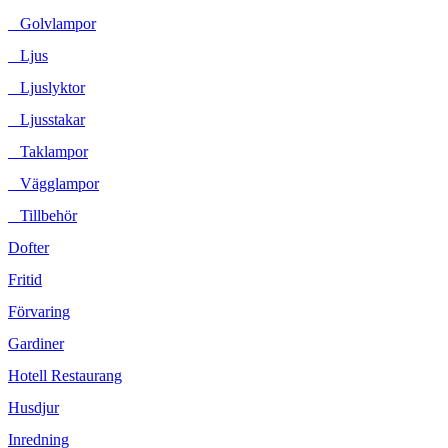
Golvlampor
Ljus
Ljuslyktor
Ljusstakar
Taklampor
Vägglampor
Tillbehör
Dofter
Fritid
Förvaring
Gardiner
Hotell Restaurang
Husdjur
Inredning