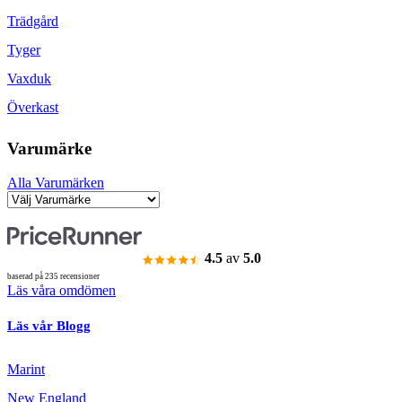
Trädgård
Tyger
Vaxduk
Överkast
Varumärke
Alla Varumärken
4.5
av
5.0
baserad på 235 recensioner
Läs våra omdömen
Läs vår Blogg
Marint
New England