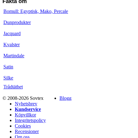
Fakta om
Bomull: Egyptisk, Mako, Percale
Dunprodukter
Jacquard
Kvalster
Martindale
Satin
Silke
Trådtäthet
© 2008-2026 Sovtex
Blogg
Nyhetsbrev
Kundservice
Köpvillkor
Integritetspolicy
Cookies
Recensioner
Om oss