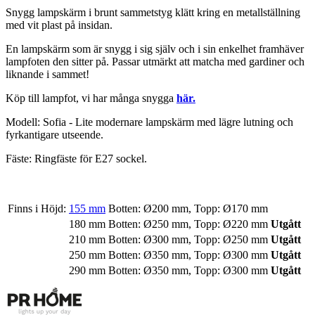
Snygg lampskärm i brunt sammetstyg klätt kring en metallställning
med vit plast på insidan.
En lampskärm som är snygg i sig själv och i sin enkelhet framhäver
lampfoten den sitter på. Passar utmärkt att matcha med gardiner och
liknande i sammet!
Köp till lampfot, vi har många snygga
här.
Modell: Sofia - Lite modernare lampskärm med lägre lutning och
fyrkantigare utseende.
Fäste: Ringfäste för E27 sockel.
Finns i Höjd:
155 mm
Botten: Ø200 mm, Topp: Ø170 mm
180 mm
Botten: Ø250 mm, Topp: Ø220 mm
Utgått
210 mm
Botten: Ø300 mm, Topp: Ø250 mm
Utgått
250 mm
Botten: Ø350 mm, Topp: Ø300 mm
Utgått
290 mm
Botten: Ø350 mm, Topp: Ø300 mm
Utgått