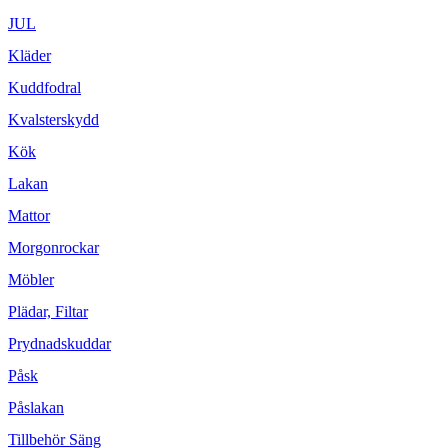
JUL
Kläder
Kuddfodral
Kvalsterskydd
Kök
Lakan
Mattor
Morgonrockar
Möbler
Plädar, Filtar
Prydnadskuddar
Påsk
Påslakan
Tillbehör Säng