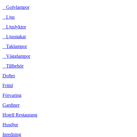
Golvlampor
Ljus
Ljuslyktor
Ljusstakar
Taklampor
Vägglampor
Tillbehör
Dofter
Fritid
Förvaring
Gardiner
Hotell Restaurang
Husdjur
Inredning