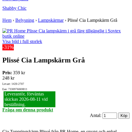
Shabby Chic
Hem
›
Belysning
›
Lampskärmar
›
Plissé Cia Lampskärm Grå
Visa bild i full storlek
-31%
Plissé Cia Lampskärm Grå
Pris:
359 kr
248 kr
Lev.art: 1420-2707
Ean: 7330976069811
Leverantör, förväntas
skickas 2026‑08‑11 vid
beställning.
Fråga om denna produkt
Antal:
Cia Toppringskärm Plissé från PR Home, en snygg och enkel