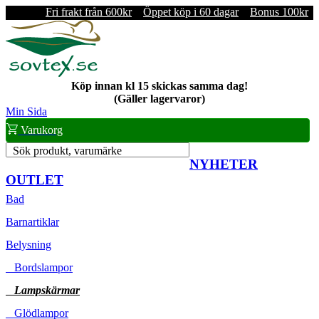
Fri frakt från 600kr
Öppet köp i 60 dagar
Bonus 100kr
Köp innan kl 15 skickas samma dag!
(Gäller lagervaror)
Min Sida
Varukorg
Sök produkt, varumärke
NYHETER
OUTLET
Bad
Barnartiklar
Belysning
Bordslampor
Lampskärmar
Glödlampor