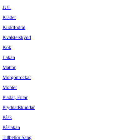
JUL
Kläder
Kuddfodral
Kvalsterskydd
Kök
Lakan
Mattor
Morgonrockar
Möbler
Plädar, Filtar
Prydnadskuddar
Påsk
Påslakan
Tillbehör Säng