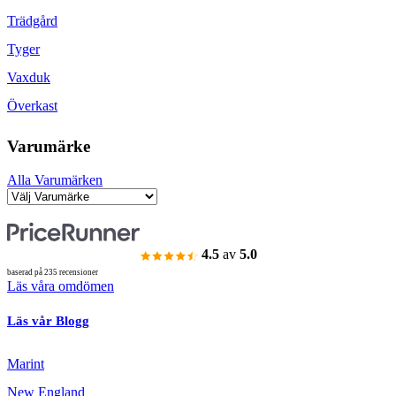
Trädgård
Tyger
Vaxduk
Överkast
Varumärke
Alla Varumärken
4.5
av
5.0
baserad på 235 recensioner
Läs våra omdömen
Läs vår Blogg
Marint
New England