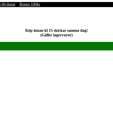
i 60 dagar
Bonus 100kr
Köp innan kl 15 skickas samma dag!
(Gäller lagervaror)