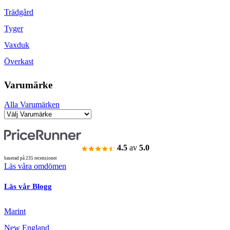
Trädgård
Tyger
Vaxduk
Överkast
Varumärke
Alla Varumärken
4.5
av
5.0
baserad på 235 recensioner
Läs våra omdömen
Läs vår Blogg
Marint
New England