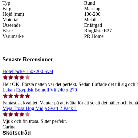
Typ
Rund
Färg
Mässing
Höjd (mm)
100-200
Material
Metall
Utseende
Enfärgad
Fäste
Ringfäste E27
Varumärke
PR Home
Senaste Recensioner
Hotelltäcke 150x200 Sval
Helt OK. Första natten var det perfekt. Sedan fluffade det till sig och b
Lakan Egyptisk Bomull Vit 240 x 270
Fantastisk kvalitet. Väntar på att tvätta för att se att det håller och behå
Meja Trosa Hög Midja Svart 2-Pack L
Mjuk och fin trosa. Sitter perfekt.
Carina
Skötselråd