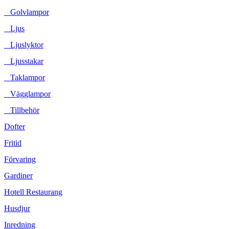
Golvlampor
Ljus
Ljuslyktor
Ljusstakar
Taklampor
Vägglampor
Tillbehör
Dofter
Fritid
Förvaring
Gardiner
Hotell Restaurang
Husdjur
Inredning