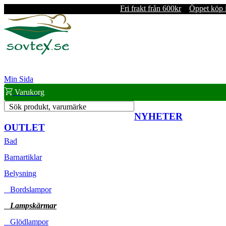
Fri frakt från 600kr
Öppet köp 
Min Sida
Varukorg
Sök produkt, varumärke
NYHETER
OUTLET
Bad
Barnartiklar
Belysning
Bordslampor
Lampskärmar
Glödlampor