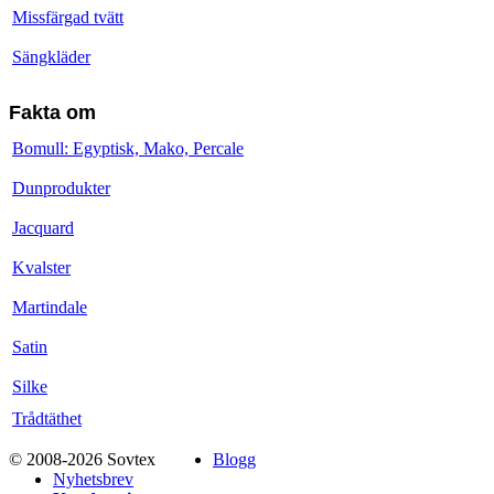
Missfärgad tvätt
Sängkläder
Fakta om
Bomull: Egyptisk, Mako, Percale
Dunprodukter
Jacquard
Kvalster
Martindale
Satin
Silke
Trådtäthet
© 2008-2026 Sovtex
Blogg
Nyhetsbrev