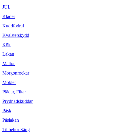
JUL
Kläder
Kuddfodral
Kvalsterskydd
Kök
Lakan
Mattor
Morgonrockar
Möbler
Plädar, Filtar
Prydnadskuddar
Påsk
Påslakan
Tillbehör Säng