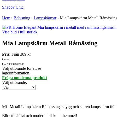
Shabby Chic
Hem
›
Belysning
›
Lampskärmar
›
Mia Lampskärm Metall Råmässin
Visa bild i full storlek
Mia Lampskärm Metall Råmässing
Pris:
Från
389 kr
Lev.art:
Ean: 7330976068500
Välj utförande för att se
lagerinformation.
Fråga om denna produkt
Välj utförande
:
Mia Metall Lampskärm Råmässing, snygg och stilren lampskärm från
Blir ett häftigt och modernt tillskott i hemmet!