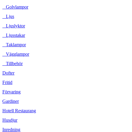
Golvlampor
Ljus
Ljuslyktor
Ljusstakar
Taklampor
Vägglampor
Tillbehör
Dofter
Fritid
Förvaring
Gardiner
Hotell Restaurang
Husdjur
Inredning