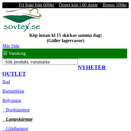
Fri frakt från 600kr
Öppet köp i 60 dagar
Bonus 100kr
Köp innan kl 15 skickas samma dag!
(Gäller lagervaror)
Min Sida
Varukorg
Sök produkt, varumärke
NYHETER
OUTLET
Bad
Barnartiklar
Belysning
Bordslampor
Lampskärmar
Glödlampor