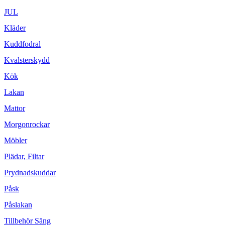
JUL
Kläder
Kuddfodral
Kvalsterskydd
Kök
Lakan
Mattor
Morgonrockar
Möbler
Plädar, Filtar
Prydnadskuddar
Påsk
Påslakan
Tillbehör Säng