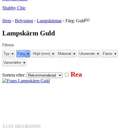
Shabby Chic
(
x
)
Hem
›
Belysning
›
Lampskärmar
›
Färg: Guld
Lampskärm Guld
Filtrera
Typ
Färg
Höjd (mm)
Material
Utseende
Fäste
Varumärke
Rea
Sortera efter:
A LOT DECORATION