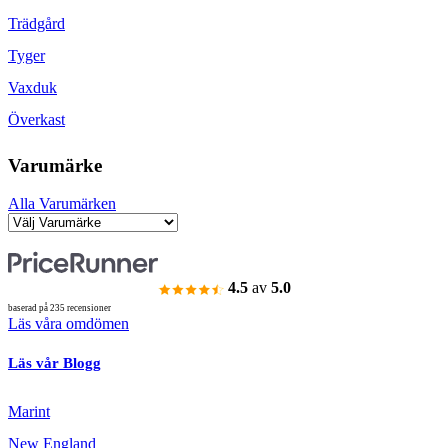
Trädgård
Tyger
Vaxduk
Överkast
Varumärke
Alla Varumärken
4.5
av
5.0
baserad på 235 recensioner
Läs våra omdömen
Läs vår Blogg
Marint
New England