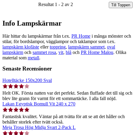
Resultat 1 - 2 av 2
Till Toppen
Info Lampskärmar
Här hittar du lampskärmar från t.ex.
PR Home
i många mönster och
stilar, för bordslampor, vägglampor och taklampor som t.ex.
lampskärm klofäste
eller
toppring
,
lampskärm sammet
,
oval
lampskärm
och
sammet rosa
,
vit
,
blå
och
PR Home Malou
. Olika
material som
metall
.
Senaste Recensioner
Hotelltäcke 150x200 Sval
Helt OK. Första natten var det perfekt. Sedan fluffade det till sig och
blev lite grann för varmt för ett sommartäcke. I alla fall nöjd.
Lakan Egyptisk Bomull Vit 240 x 270
Fantastisk kvalitet. Väntar på att tvätta för att se att det håller och
behåller storlek efter tvätt också.
Meja Trosa Hög Midja Svart 2-Pack L