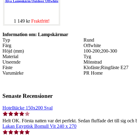
Alva Lampskärm Outdoor Offwhite
1 149 kr
Fraktfritt!
Information om: Lampskärmar
Typ
Rund
Färg
Offwhite
Höjd (mm)
100-200;200-300
Material
Tyg
Utseende
Mönstrad
Fäste
Klofäste;Ringfäste E27
Varumärke
PR Home
Senaste Recensioner
Hotelltäcke 150x200 Sval
Helt OK. Första natten var det perfekt. Sedan fluffade det till sig och b
Lakan Egyptisk Bomull Vit 240 x 270