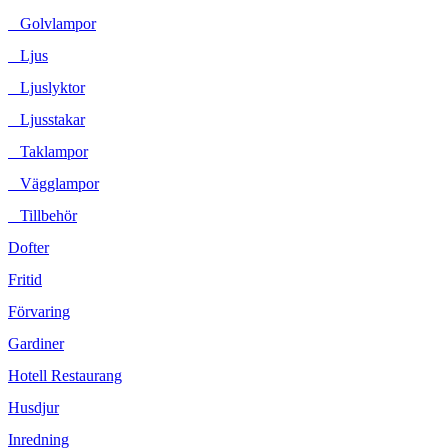
Golvlampor
Ljus
Ljuslyktor
Ljusstakar
Taklampor
Vägglampor
Tillbehör
Dofter
Fritid
Förvaring
Gardiner
Hotell Restaurang
Husdjur
Inredning