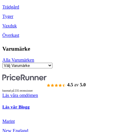
Trädgård
Tyger
Vaxduk
Överkast
Varumärke
Alla Varumärken
4.5
av
5.0
baserad på 235 recensioner
Läs våra omdömen
Läs vår Blogg
Marint
New England