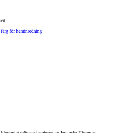
vit
blommigt mönster inspirerat av Japanska Kimonos.