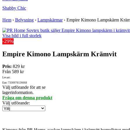
Shabby Chic
Hem
›
Belysning
›
Lampskärmar
›
Empire Kimono Lampskärm Kräm
Visa bild i full storlek
-29%
Empire Kimono Lampskärm Krämvit
Pris:
829 kr
Från
589 kr
Lev.art:
Ean: 7330976126668
Välj utförande för att se
lagerinformation.
Fråga om denna produkt
Välj utförande
:
Kimono från PR Home, vacker lampskärm i krämvitt bomullstyg med 