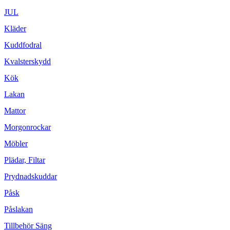
JUL
Kläder
Kuddfodral
Kvalsterskydd
Kök
Lakan
Mattor
Morgonrockar
Möbler
Plädar, Filtar
Prydnadskuddar
Påsk
Påslakan
Tillbehör Säng