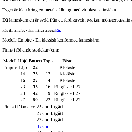
Tyget är klätt kring en metallställning med vit plast på insidan.
Då lampskärmen är sydd från ett färdigtryckt tyg kan mönsterpassning
Köp till lampfot, vi har många snygga
här.
Modell: Empire - En klassisk konformad lampskärm.
Finns i följande storlekar (cm):
Modell
Höjd
Botten
Topp
Fäste
Empire
13,5
22
11
Klofäste
14
25
12
Klofäste
16
27
14
Klofäste
23
35
16
Ringfäste E27
23
42
19
Ringfäste E27
27
50
22
Ringfäste E27
Finns i Diameter:
22 cm
Utgått
25 cm
Utgått
27 cm
Utgått
35 cm