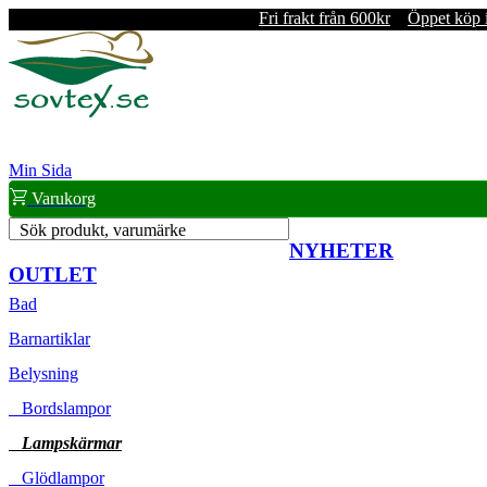
Fri frakt från 600kr
Öppet köp 
Min Sida
Varukorg
Sök produkt, varumärke
NYHETER
OUTLET
Bad
Barnartiklar
Belysning
Bordslampor
Lampskärmar
Glödlampor