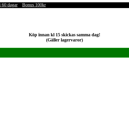
i 60 dagar
Bonus 100kr
Köp innan kl 15 skickas samma dag!
(Gäller lagervaror)