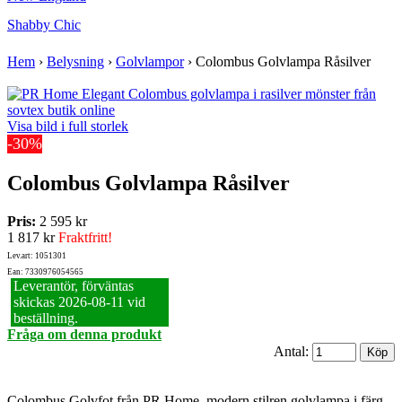
Shabby Chic
Hem
›
Belysning
›
Golvlampor
›
Colombus Golvlampa Råsilver
Visa bild i full storlek
-30%
Colombus Golvlampa Råsilver
Pris:
2 595 kr
1 817 kr
Fraktfritt!
Lev.art: 1051301
Ean: 7330976054565
Leverantör, förväntas
skickas 2026‑08‑11 vid
beställning.
Fråga om denna produkt
Antal:
Colombus Golvfot från PR Home, modern stilren golvlampa i färg