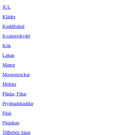
JUL
Kläder
Kuddfodral
Kvalsterskydd
Kök
Lakan
Mattor
Morgonrockar
Möbler
Plädar, Filtar
Prydnadskuddar
Påsk
Påslakan
Tillbehör Säng