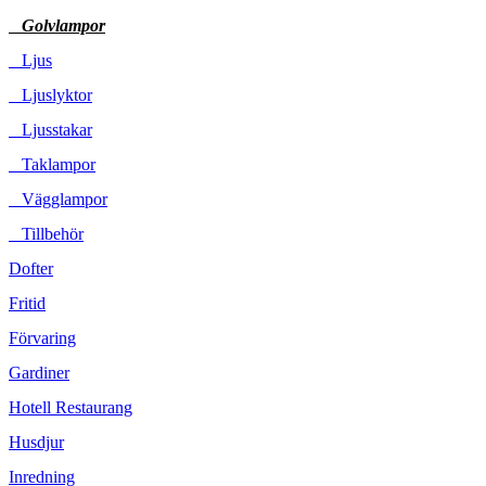
Golvlampor
Ljus
Ljuslyktor
Ljusstakar
Taklampor
Vägglampor
Tillbehör
Dofter
Fritid
Förvaring
Gardiner
Hotell Restaurang
Husdjur
Inredning