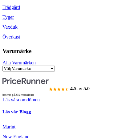
Trädgård
Tyger
Vaxduk
Överkast
Varumärke
Alla Varumärken
4.5
av
5.0
baserad på 235 recensioner
Läs våra omdömen
Läs vår Blogg
Marint
New England