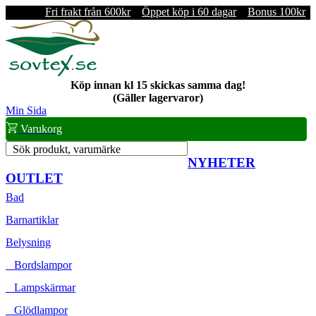
Fri frakt från 600kr
Öppet köp i 60 dagar
Bonus 100kr
Köp innan kl 15 skickas samma dag!
(Gäller lagervaror)
Min Sida
Varukorg
Sök produkt, varumärke
NYHETER
OUTLET
Bad
Barnartiklar
Belysning
Bordslampor
Lampskärmar
Glödlampor