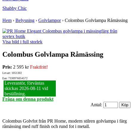
Shabby Chic
Hem
›
Belysning
›
Golvlampor
›
Colombus Golvlampa Råmässing
Visa bild i full storlek
Colombus Golvlampa Råmässing
Pris:
2 595 kr
Fraktfritt!
Lev.art: 1051302
Ean: 7330976054572
Leverantör, förväntas
skickas 2026‑08‑11 vid
beställning.
Fråga om denna produkt
Antal:
Colombus Golvfot från PR Home, modern stilren golvlampa i färg
råmässing med ruff finish och rund fot i metall.