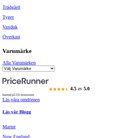
Trädgård
Tyger
Vaxduk
Överkast
Varumärke
Alla Varumärken
4.5
av
5.0
baserad på 235 recensioner
Läs våra omdömen
Läs vår Blogg
Marint
New England