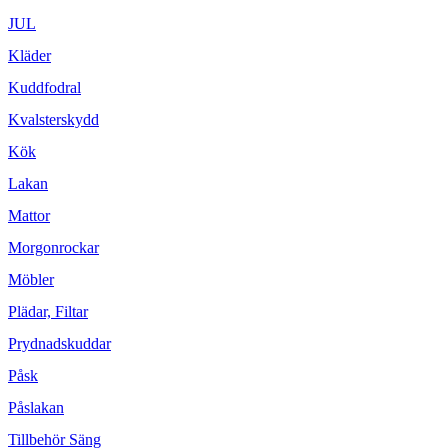
JUL
Kläder
Kuddfodral
Kvalsterskydd
Kök
Lakan
Mattor
Morgonrockar
Möbler
Plädar, Filtar
Prydnadskuddar
Påsk
Påslakan
Tillbehör Säng