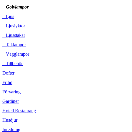
Golvlampor
Ljus
Ljuslyktor
Ljusstakar
Taklampor
Vägglampor
Tillbehör
Dofter
Fritid
Förvaring
Gardiner
Hotell Restaurang
Husdjur
Inredning