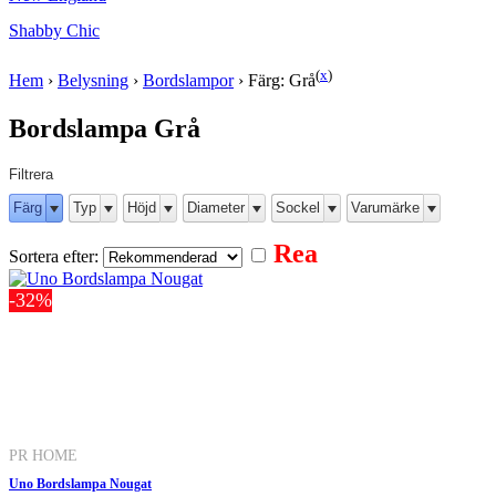
Shabby Chic
(
x
)
Hem
›
Belysning
›
Bordslampor
›
Färg: Grå
Bordslampa Grå
Filtrera
Färg
Typ
Höjd
Diameter
Sockel
Varumärke
Rea
Sortera efter:
-32%
PR HOME
Uno Bordslampa Nougat