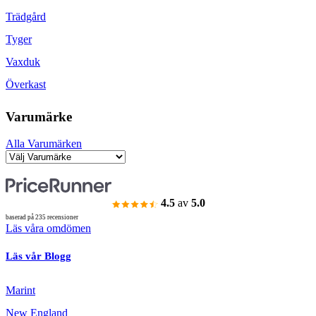
Trädgård
Tyger
Vaxduk
Överkast
Varumärke
Alla Varumärken
4.5
av
5.0
baserad på 235 recensioner
Läs våra omdömen
Läs vår Blogg
Marint
New England