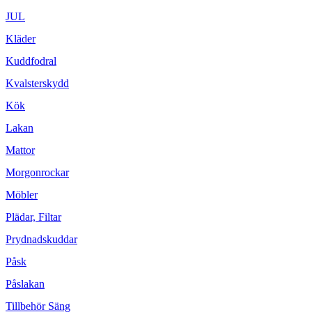
JUL
Kläder
Kuddfodral
Kvalsterskydd
Kök
Lakan
Mattor
Morgonrockar
Möbler
Plädar, Filtar
Prydnadskuddar
Påsk
Påslakan
Tillbehör Säng