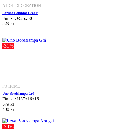
A LOT DECORATION
Larissa Lampfot Granit
Finns i: Ø25x50
529 kr
-31%
PR HOME
Uno Bordslampa Grå
Finns i: H37x16x16
579 kr
400 kr
-24%