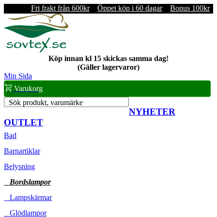
Fri frakt från 600kr
Öppet köp i 60 dagar
Bonus 100kr
Köp innan kl 15 skickas samma dag!
(Gäller lagervaror)
Min Sida
Varukorg
Sök produkt, varumärke
NYHETER
OUTLET
Bad
Barnartiklar
Belysning
Bordslampor
Lampskärmar
Glödlampor