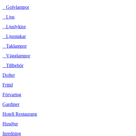
Golvlampor
Ljus
Ljuslyktor
Ljusstakar
Taklampor
Vägglampor
Tillbehör
Dofter
Fritid
Förvaring
Gardiner
Hotell Restaurang
Husdjur
Inredning