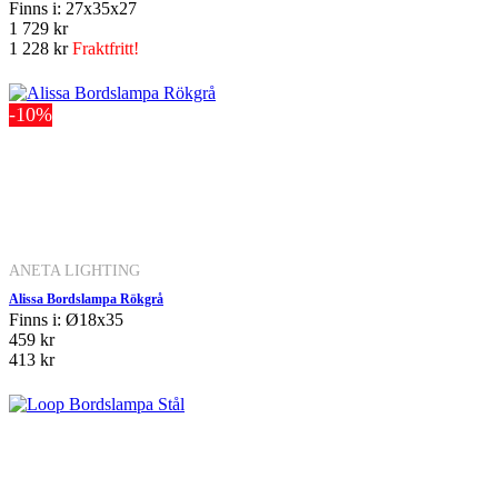
Finns i: 27x35x27
1 729 kr
1 228 kr
Fraktfritt!
-10%
ANETA LIGHTING
Alissa Bordslampa Rökgrå
Finns i: Ø18x35
459 kr
413 kr