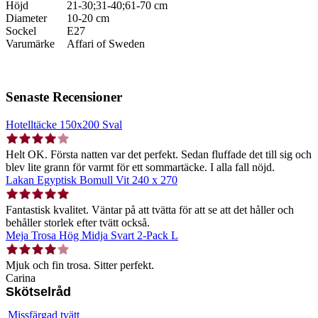
Höjd
21-30;31-40;61-70 cm
Diameter
10-20 cm
Sockel
E27
Varumärke
Affari of Sweden
Senaste Recensioner
Hotelltäcke 150x200 Sval
Helt OK. Första natten var det perfekt. Sedan fluffade det till sig och
blev lite grann för varmt för ett sommartäcke. I alla fall nöjd.
Lakan Egyptisk Bomull Vit 240 x 270
Fantastisk kvalitet. Väntar på att tvätta för att se att det håller och
behåller storlek efter tvätt också.
Meja Trosa Hög Midja Svart 2-Pack L
Mjuk och fin trosa. Sitter perfekt.
Carina
Skötselråd
Missfärgad tvätt