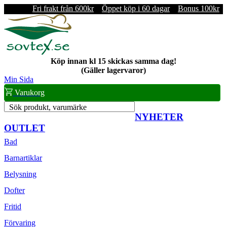
Fri frakt från 600kr
Öppet köp i 60 dagar
Bonus 100kr
Köp innan kl 15 skickas samma dag!
(Gäller lagervaror)
Min Sida
Varukorg
Sök produkt, varumärke
NYHETER
OUTLET
Bad
Barnartiklar
Belysning
Dofter
Fritid
Förvaring