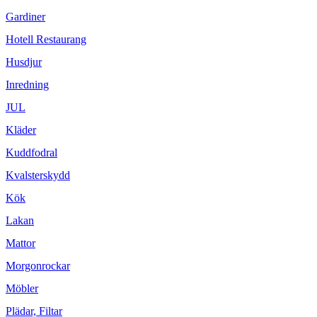
Gardiner
Hotell Restaurang
Husdjur
Inredning
JUL
Kläder
Kuddfodral
Kvalsterskydd
Kök
Lakan
Mattor
Morgonrockar
Möbler
Plädar, Filtar