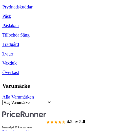
Prydnadskuddar
Påsk
Påslakan
Tillbehör Säng
Trädgård
Tyger
Vaxduk
Överkast
Varumärke
Alla Varumärken
4.5
av
5.0
baserad på 235 recensioner