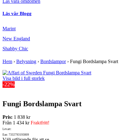
Läs våra omdömen
Läs vår Blogg
Marint
New England
Shabby Chic
Hem
›
Belysning
›
Bordslampor
›
Fungi Bordslampa Svart
Visa bild i full storlek
-22%
Fungi Bordslampa Svart
Pris:
1 838 kr
Från
1 434 kr
Fraktfritt!
Lev.art:
Ean: 7332793193809
Välj utförande för att se