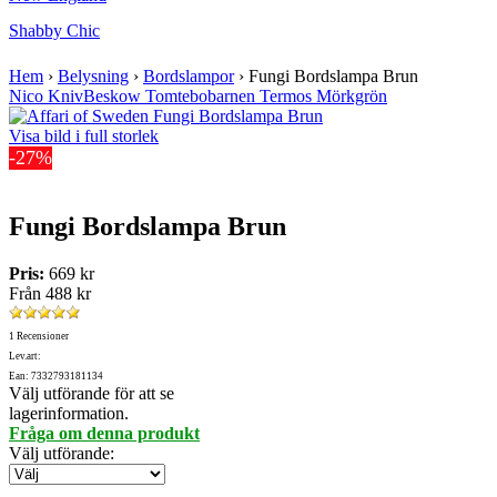
Shabby Chic
Hem
›
Belysning
›
Bordslampor
›
Fungi Bordslampa Brun
Nico Kniv
Beskow Tomtebobarnen Termos Mörkgrön
Visa bild i full storlek
-27%
Fungi Bordslampa Brun
Pris:
669 kr
Från
488 kr
1 Recensioner
Lev.art:
Ean: 7332793181134
Välj utförande för att se
lagerinformation.
Fråga om denna produkt
Välj utförande
: