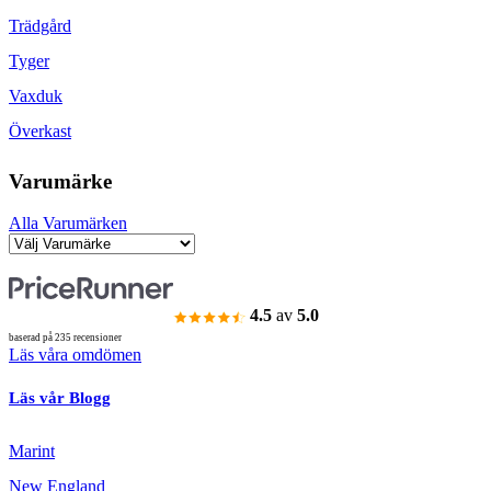
Trädgård
Tyger
Vaxduk
Överkast
Varumärke
Alla Varumärken
4.5
av
5.0
baserad på 235 recensioner
Läs våra omdömen
Läs vår Blogg
Marint
New England