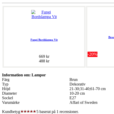
Broo
Fungi Bordslampa Vit
-20%
669 kr
488 kr
Information om: Lampor
Färg
Brun
Typ
Dekorativ
Höjd
21-30;31-40;61-70 cm
Diameter
10-20 cm
Sockel
E27
Varumärke
Affari of Sweden
Kundbetyg
5 baserat på
1
recensioner.