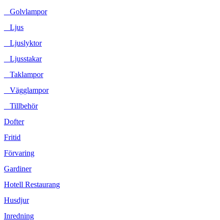
Golvlampor
Ljus
Ljuslyktor
Ljusstakar
Taklampor
Vägglampor
Tillbehör
Dofter
Fritid
Förvaring
Gardiner
Hotell Restaurang
Husdjur
Inredning