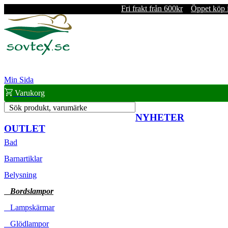
Fri frakt från 600kr
Öppet köp 
Min Sida
Varukorg
Sök produkt, varumärke
NYHETER
OUTLET
Bad
Barnartiklar
Belysning
Bordslampor
Lampskärmar
Glödlampor