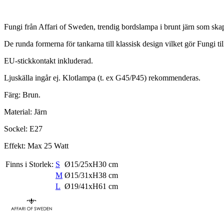
Fungi från Affari of Sweden, trendig bordslampa i brunt järn som skap
De runda formerna för tankarna till klassisk design vilket gör Fungi til
EU-stickkontakt inkluderad.
Ljuskälla ingår ej. Klotlampa (t. ex G45/P45) rekommenderas.
Färg: Brun.
Material: Järn
Sockel: E27
Effekt: Max 25 Watt
Finns i Storlek:
S
Ø15/25xH30 cm
M
Ø15/31xH38 cm
L
Ø19/41xH61 cm