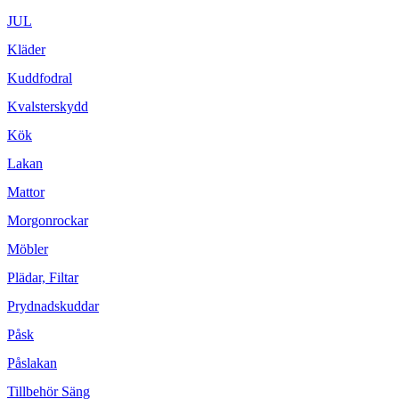
JUL
Kläder
Kuddfodral
Kvalsterskydd
Kök
Lakan
Mattor
Morgonrockar
Möbler
Plädar, Filtar
Prydnadskuddar
Påsk
Påslakan
Tillbehör Säng