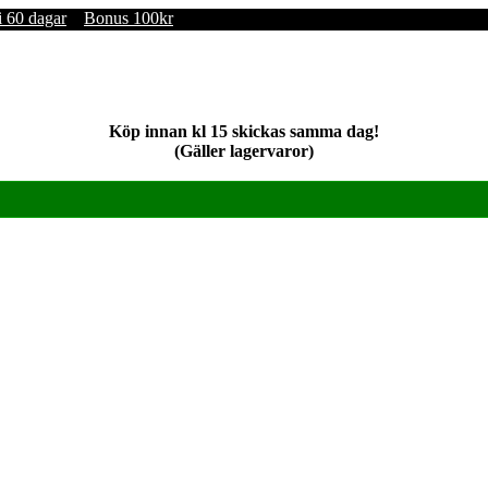
i 60 dagar
Bonus 100kr
Köp innan kl 15 skickas samma dag!
(Gäller lagervaror)