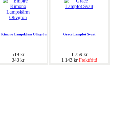
e Kimono Lampskärm Olivgrön
Grace Lampfot Svart
519 kr
1 759 kr
343 kr
1 143 kr
Fraktfritt!