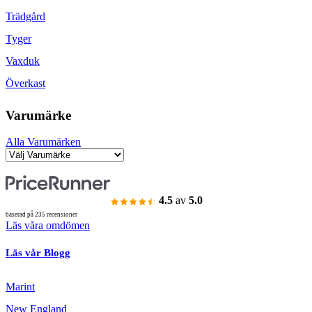
Trädgård
Tyger
Vaxduk
Överkast
Varumärke
Alla Varumärken
4.5
av
5.0
baserad på 235 recensioner
Läs våra omdömen
Läs vår Blogg
Marint
New England