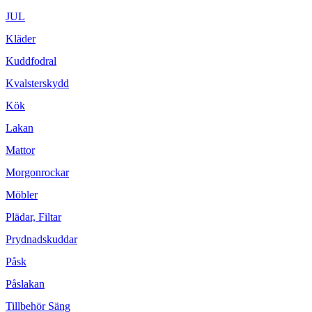
JUL
Kläder
Kuddfodral
Kvalsterskydd
Kök
Lakan
Mattor
Morgonrockar
Möbler
Plädar, Filtar
Prydnadskuddar
Påsk
Påslakan
Tillbehör Säng