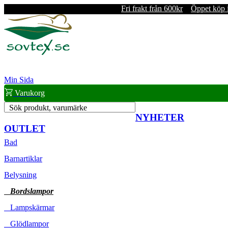
Fri frakt från 600kr
Öppet köp 
Min Sida
Varukorg
Sök produkt, varumärke
NYHETER
OUTLET
Bad
Barnartiklar
Belysning
Bordslampor
Lampskärmar
Glödlampor