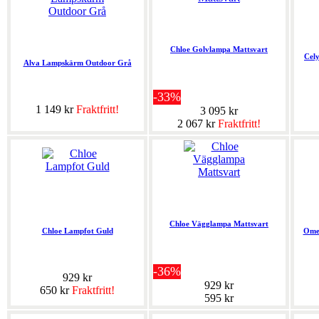
Chloe Golvlampa Mattsvart
Cel
Alva Lampskärm Outdoor Grå
-33%
1 149 kr
Fraktfritt!
3 095 kr
2 067 kr
Fraktfritt!
Chloe Vägglampa Mattsvart
Chloe Lampfot Guld
Ome
-36%
929 kr
929 kr
650 kr
Fraktfritt!
595 kr