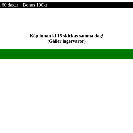
i 60 dagar
Bonus 100kr
Köp innan kl 15 skickas samma dag!
(Gäller lagervaror)