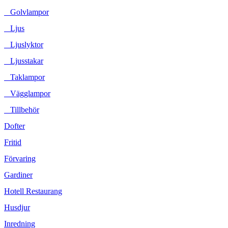
Golvlampor
Ljus
Ljuslyktor
Ljusstakar
Taklampor
Vägglampor
Tillbehör
Dofter
Fritid
Förvaring
Gardiner
Hotell Restaurang
Husdjur
Inredning