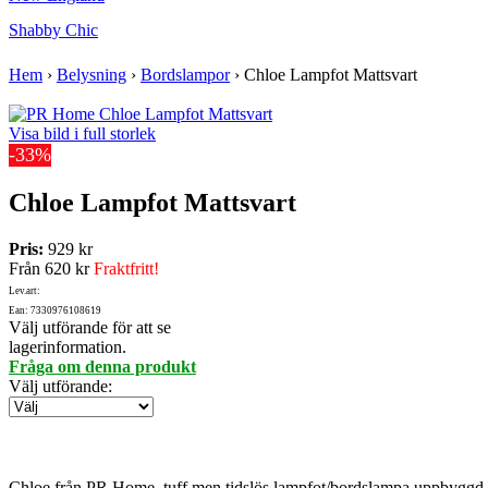
Shabby Chic
Hem
›
Belysning
›
Bordslampor
›
Chloe Lampfot Mattsvart
Visa bild i full storlek
-33%
Chloe Lampfot Mattsvart
Pris:
929 kr
Från
620 kr
Fraktfritt!
Lev.art:
Ean: 7330976108619
Välj utförande för att se
lagerinformation.
Fråga om denna produkt
Välj utförande
:
Chloe från PR Home, tuff men tidslös lampfot/bordslampa uppbyggd av