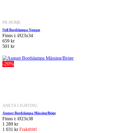
PR HOME
Nell Bordslampa Nougat
Finns i: Ø23x34
659 kr
501 kr
-20%
ANETA LIGHTING
August Bordslampa Mässing/Beige
Finns i: Ø23x38
1 289 kr
1 031 kr
Fraktfritt!