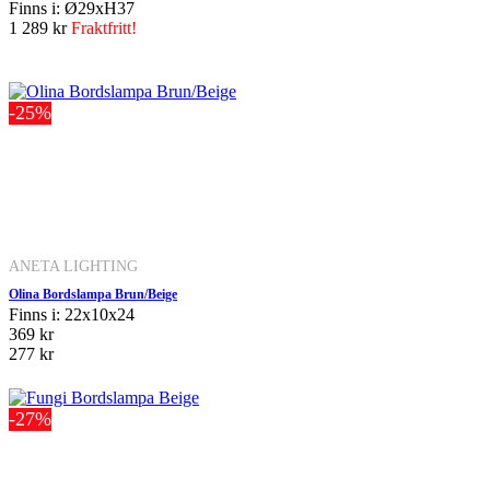
Finns i: Ø29xH37
1 289 kr
Fraktfritt!
-25%
ANETA LIGHTING
Olina Bordslampa Brun/Beige
Finns i: 22x10x24
369 kr
277 kr
-27%