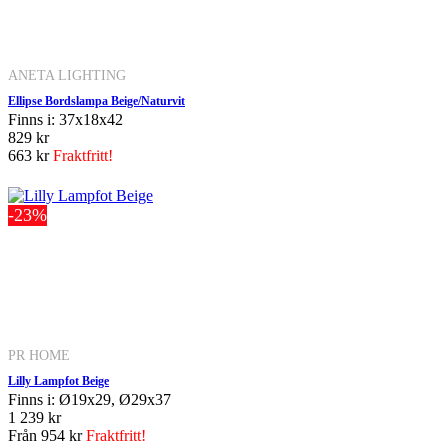
ANETA LIGHTING
Ellipse Bordslampa Beige/Naturvit
Finns i: 37x18x42
829 kr
663 kr
Fraktfritt!
-23%
PR HOME
Lilly Lampfot Beige
Finns i: Ø19x29, Ø29x37
1 239 kr
Från
954 kr
Fraktfritt!