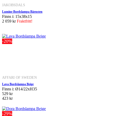
JAKOBSDALS
Lumine Bordslampa Bärnsten
Finns i: 15x38x15
2 059 kr
Fraktfritt!
-20%
AFFARI OF SWEDEN
Lava Bordslampa Beige
Finns i: Ø14/22xH35
529 kr
423 kr
-29%