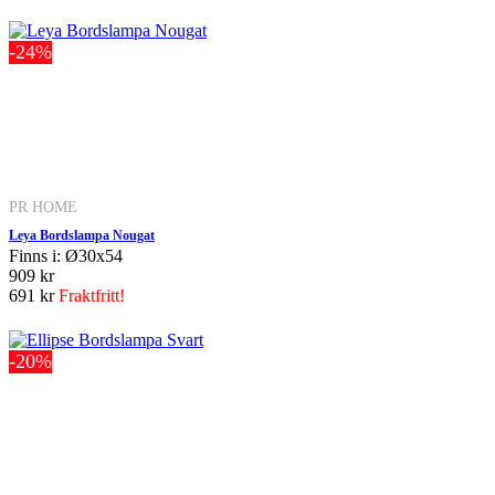
-24%
PR HOME
Leya Bordslampa Nougat
Finns i: Ø30x54
909 kr
691 kr
Fraktfritt!
-20%