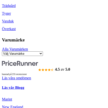
Trädgård
Tyger
Vaxduk
Överkast
Varumärke
Alla Varumärken
4.5
av
5.0
baserad på 235 recensioner
Läs våra omdömen
Läs vår Blogg
Marint
New England