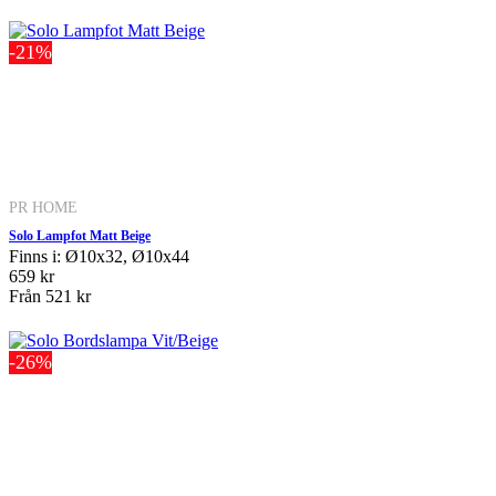
-21%
PR HOME
Solo Lampfot Matt Beige
Finns i: Ø10x32, Ø10x44
659 kr
Från
521 kr
-26%