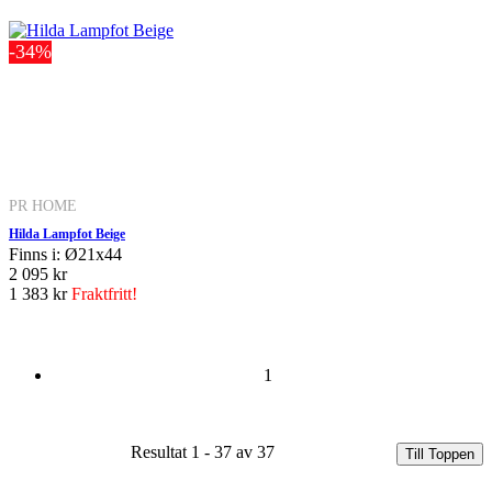
-34%
PR HOME
Hilda Lampfot Beige
Finns i: Ø21x44
2 095 kr
1 383 kr
Fraktfritt!
1
Resultat 1 - 37 av 37
Till Toppen