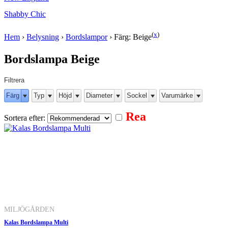
Shabby Chic
(
x
)
Hem
›
Belysning
›
Bordslampor
›
Färg: Beige
Bordslampa Beige
Filtrera
Färg
Typ
Höjd
Diameter
Sockel
Varumärke
Rea
Sortera efter:
MILJÖGÅRDEN
Kalas Bordslampa Multi