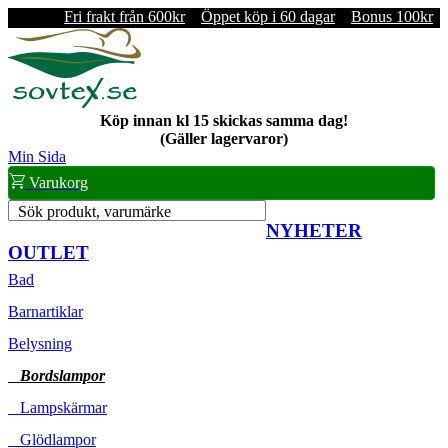
Fri frakt från 600kr
Öppet köp i 60 dagar
Bonus 100kr
Köp innan kl 15 skickas samma dag!
(Gäller lagervaror)
Min Sida
Varukorg
Sök produkt, varumärke
NYHETER
OUTLET
Bad
Barnartiklar
Belysning
Bordslampor
Lampskärmar
Glödlampor