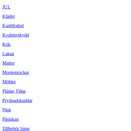
JUL
Kläder
Kuddfodral
Kvalsterskydd
Kök
Lakan
Mattor
Morgonrockar
Möbler
Plädar, Filtar
Prydnadskuddar
Påsk
Påslakan
Tillbehör Säng