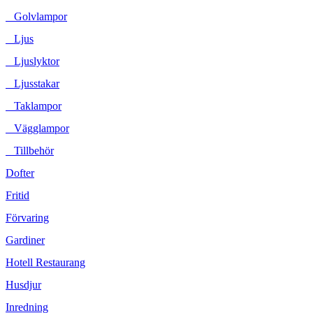
Golvlampor
Ljus
Ljuslyktor
Ljusstakar
Taklampor
Vägglampor
Tillbehör
Dofter
Fritid
Förvaring
Gardiner
Hotell Restaurang
Husdjur
Inredning