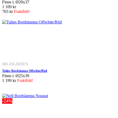
Finns i: Ø20x37
1 109 kr
765 kr
Fraktfritt!
MILJÖGÅRDEN
Tulips Bordslampa Offwhite/Röd
Finns i: Ø25x39
1 199 kr
Fraktfritt!
-24%